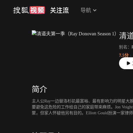
导航
别名：
7.5分
上映：
简介
主人公Ray一边替洛杉矶最富裕、最有影响力的明星大
要避免这危险的工作给自己的家庭带来麻烦。Jon Voig
聚，但家人怀疑他另有目的。Elliott Gould扮演一
表现出痴呆症的早期症状。Eddie Marsan扮演Ray
拳击手，现在担任着拳击教练。Dash Mihok扮演Ray的
a Malcomson扮演Ray的妻子Abby，虽然个性坚