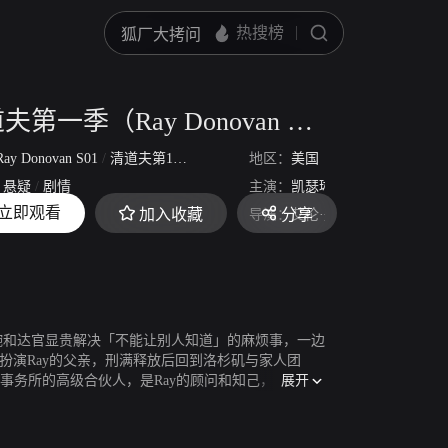
清道夫第一季（Ray Donovan Season 1）
Ray Donovan S01
/
清道夫第1季
/
清道夫1
地区：
美国
悬疑
/
剧情
主演：
凯瑟琳·莫宁
乔恩·沃伊
立即观看
加入收藏
分享
2013
导演：
艾伦·寇尔特
腕和达官显贵解决「不能让别人知道」的麻烦事，一边
ht扮演Ray的父亲，刑满释放后回到洛杉矶与家人团
展开
家律师事务所的高级合伙人，是Ray的顾问和知己，但最近
的哥哥Terry，一名因为帕金森综合症而被迫结束职业生涯的
弟弟Bunchy，酒鬼，因为遭到性侵害而精神恍惚。Paul
强，但总感觉自己难以融入好莱坞上流社会。