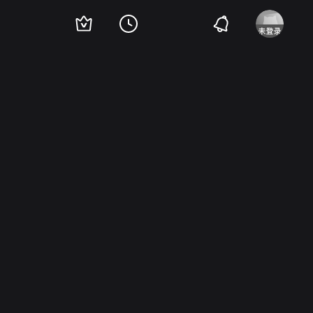
特
列维·施瑞博尔