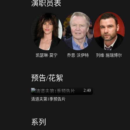
演职员表
凯瑟琳·莫宁
乔恩·沃伊特
列维·施瑞博尔
预告/花絮
2:40
清道夫第1季预告片
系列