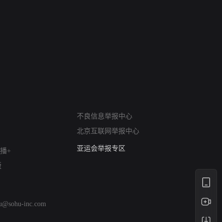
进错门的女人
请君入梦
网络暴力有害信息举报
不良信息举报中心
12318 文化市场举报
北京互联网举报中心
算法推荐专项举报
亚运会举报专区
播+
涉历史虚无举报
版
网络谣言信息专项
涉政举报入口
涉未成年人举报
hu@sohu-inc.com
清朗自媒体乱象举报