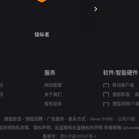
操纵者
警字一号
服务
软件/智能硬件
权
网站联盟
移动客户端
场
关于我们
搜狐影音
直
版权投诉
搜狐视频TV
搜狐影音
-
搜狐招聘
-
广告服务
-
联系方式
-
About SOHU
-
公司介绍
狐视频隐私政策
、
版权声明
、
反盗版和反盗链权利声明
举报邮箱
jubaoso
备案号：
京ICP证030367号-1