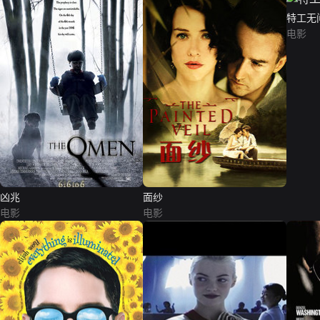
特工无
电影
凶兆
面纱
电影
电影