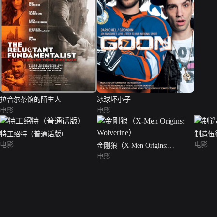
拉合尔茶馆的陌生人
冰球坏小子
电影
电影
特工绍特（普通话版）
制造伍
电影
电影
金刚狼（X-Men Origins:
Wolverine）
电影