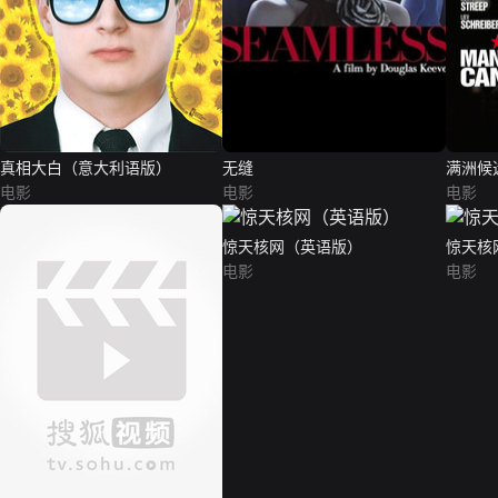
真相大白（意大利语版）
无缝
满洲候
电影
电影
电影
惊天核网（英语版）
惊天核
电影
电影