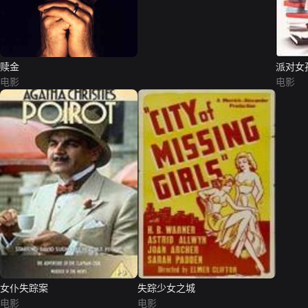
赎金
派对女
电影
电影
女仆失踪案
失踪少女之城
电影
电影