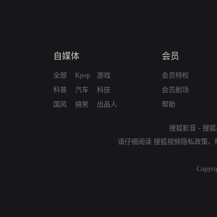
自媒体
会员
全部
Kpop
游戏
会员特权
科普
汽车
科技
会员剧场
国风
搞笑
出品人
帮助
搜狐影音
-
搜狐
请仔细阅读
搜狐视频隐私政策
、
Copyri