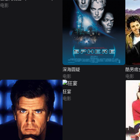
电影
深海圆疑
酷男痞
电影
电影
狂宴
电影