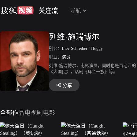
导航
列维·施瑞博尔
别名：
Liev Schreiber
/
Huggy
职业：
演员
列维·施瑞博尔，电影演员，同时也是百老汇的
《大国民》，话剧《拜金一族》等。
分享
全部作品
电视剧
电影
小行星