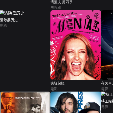
清道夫 第四季
电视剧
清除黑历史
电影
疯狂保姆
在火星
电影
电影
特工绍
电影