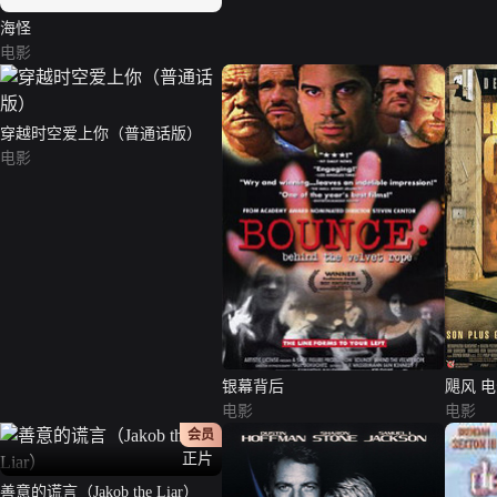
海怪
电影
穿越时空爱上你（普通话版）
电影
银幕背后
飓风 
电影
电影
会员
正片
善意的谎言（Jakob the Liar）