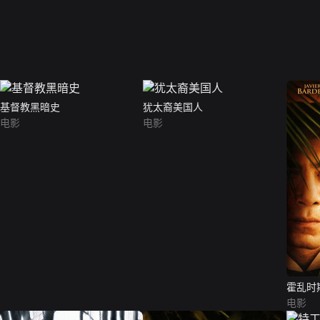
基督教黑暗史
犹太裔美国人
电影
电影
霍乱时
电影