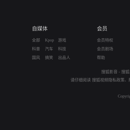
自媒体
会员
全部
Kpop
游戏
会员特权
科普
汽车
科技
会员剧场
国风
搞笑
出品人
帮助
搜狐影音
-
搜狐
请仔细阅读
搜狐视频隐私政策
、
Copyri