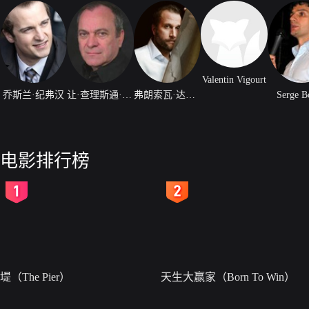
Valentin Vigourt
乔斯兰·纪弗汉
让·查理斯通·博夫特
弗朗索瓦·达米昂
Serge B
电影排行榜
2
3
堤（The Pier）
天生大赢家（Born To Win）