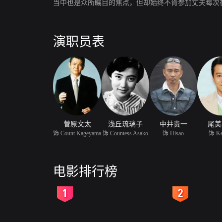
当中也是众所瞩目的焦点，但却始终不肯参加丈夫每次
演职员表
菅原文太
浅丘琉璃子
中井贵一
尾美
饰 Count Kageyama
饰 Countess Asako
饰 Hisao
饰 Ke
电影排行榜
2
3