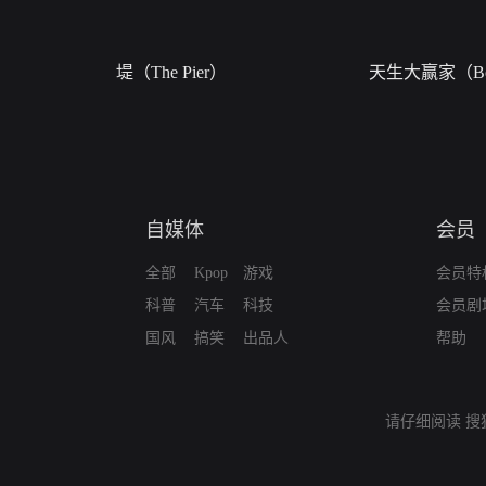
堤（The Pier）
天生大赢家（Bor
自媒体
会员
全部
Kpop
游戏
会员特
科普
汽车
科技
会员剧
国风
搞笑
出品人
帮助
请仔细阅读
搜