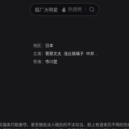
地区：
日本
主演：
菅原文太
浅丘琉璃子
中井贵一
尾美利德
Koj
导演：
市川昆
买强卖巧取豪夺，甚至做些派人暗杀的不法勾当，脸上有道来历不明的伤