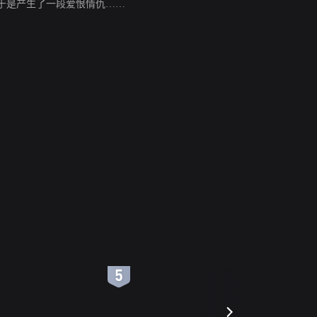
于是产生了一段爱恨情仇……
6
7