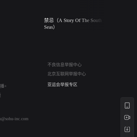
禁忌（A Story Of The South
火球（Ball 
Seas）
网络暴力有害信息举报
不良信息举报中心
12318 文化市场举报
北京互联网举报中心
算法推荐专项举报
亚运会举报专区
播+
涉历史虚无举报
版
网络谣言信息专项
涉政举报入口
涉未成年人举报
hu@sohu-inc.com
清朗自媒体乱象举报
涉民族宗教有害信息举报