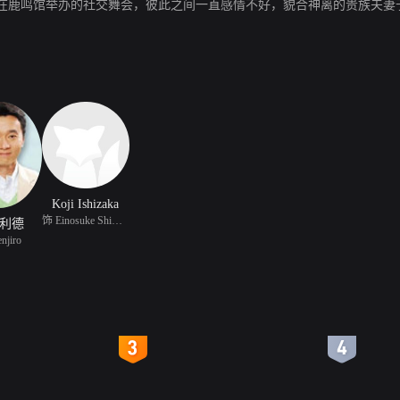
在鹿鸣馆举办的社交舞会，彼此之间一直感情不好，貌合神离的贵族夫妻
Koji Ishizaka
饰 Einosuke Shimizu
利德
njiro
4
5