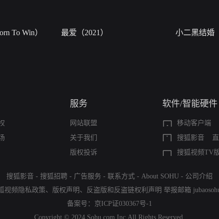
n To Win）
最爱（2021）
小二黑结婚
服务
软件/智能硬件
权
网站联盟
移动客户端
场
关于我们
搜狐影音
直
版权投诉
搜狐视频TV
搜狐影音
-
搜狐招聘
-
广告服务
-
联系方式
-
About SOHU
-
公司介绍
狐视频隐私政策
、
版权声明
、
反盗版和反盗链权利声明
举报邮箱
jubaoso
备案号：
京ICP证030367号-1
Copyright © 2024 Sohu.com Inc.All Rights Reserved.