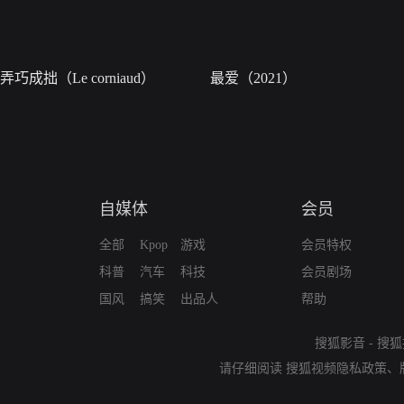
弄巧成拙（Le corniaud）
最爱（2021）
自媒体
会员
全部
Kpop
游戏
会员特权
科普
汽车
科技
会员剧场
国风
搞笑
出品人
帮助
搜狐影音
-
搜狐
请仔细阅读
搜狐视频隐私政策
、