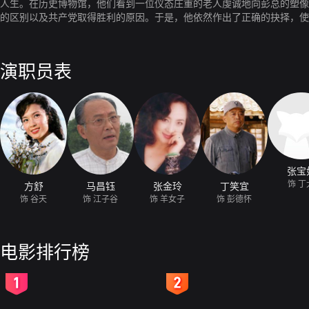
人生。在历史博物馆，他们看到一位仪态庄重的老人虔诚地向彭总的塑像
的区别以及共产党取得胜利的原因。于是，他依然作出了正确的抉择，
演职员表
张宝
饰 丁
方舒
马昌钰
张金玲
丁笑宜
饰 谷天
饰 江子谷
饰 羊女子
饰 彭德怀
电影排行榜
2
3