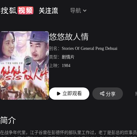
导航
悠悠故人情
别名：
Stories Of General Peng Dehuai
类型：
剧情片
上映：
1984
立即观看
分享
简介
在战争年代里，江子谷曾在彭德怀的部队里工作过，老丁是彭总的炊事员