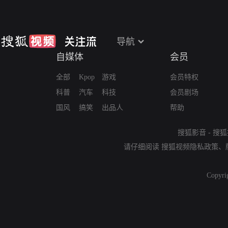
导航
自媒体
会员
全部
Kpop
游戏
会员特权
科普
汽车
科技
会员剧场
国风
搞笑
出品人
帮助
搜狐影音
-
搜狐
请仔细阅读
搜狐视频隐私政策
、
Copyri