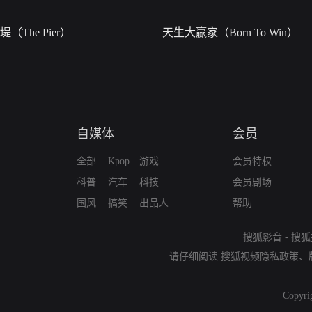
堤（The Pier）
天生大赢家（Born To Win）
自媒体
会员
全部
Kpop
游戏
会员特权
科普
汽车
科技
会员剧场
国风
搞笑
出品人
帮助
搜狐影音
-
搜狐
请仔细阅读
搜狐视频隐私政策
、
Copyri