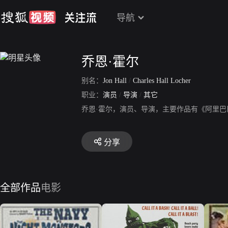
导航
乔恩·霍尔
别名：
Jon Hall
/
Charles Hall Locher
职业：
演员
/
导演
/
其它
乔恩·霍尔，演员、导演，主要作品有《阿里巴
分享
全部作品
电影