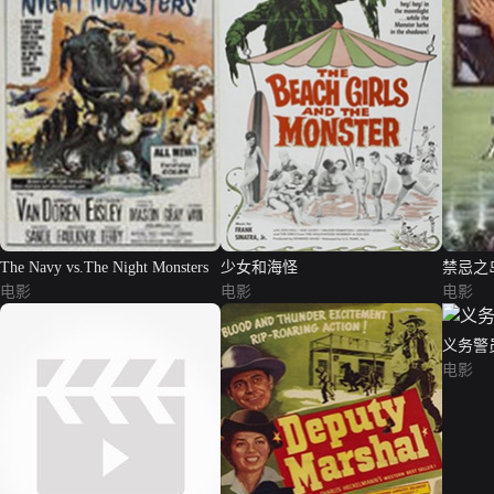
The Navy vs.The Night Monsters
少女和海怪
禁忌之
电影
电影
电影
义务警
电影