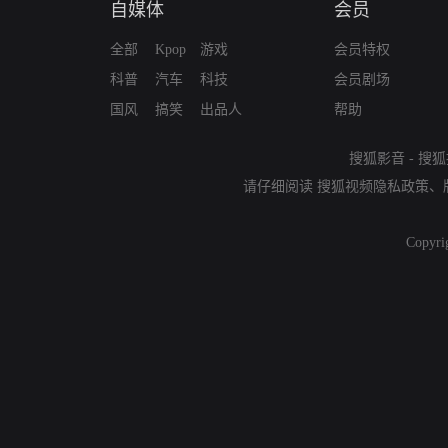
自媒体
会员
全部
Kpop
游戏
会员特权
科普
汽车
科技
会员剧场
国风
搞笑
出品人
帮助
搜狐影音
-
搜狐
请仔细阅读
搜狐视频隐私政策
、
Copyri