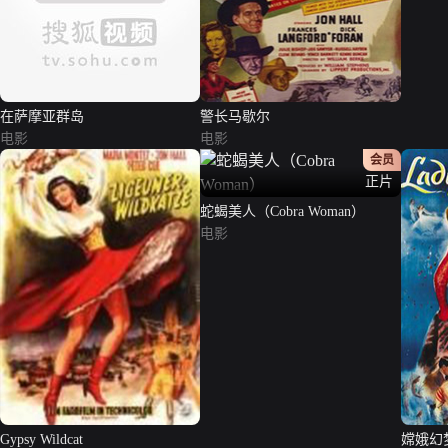
在萨摩亚群岛
警长马歇尔
电影
电影
会员
正片
蛇蝎美人（Cobra Woman）
电影
Gypsy Wildcat
嫦娥幻