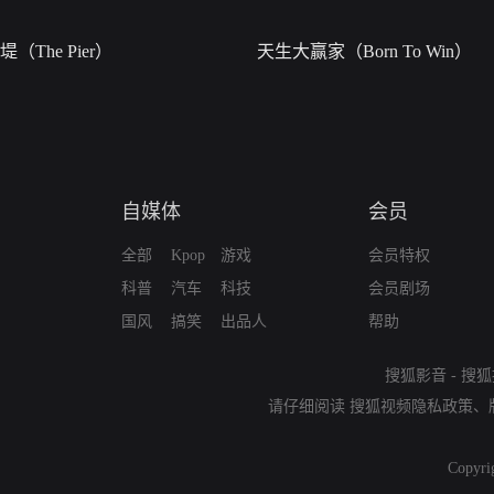
堤（The Pier）
天生大赢家（Born To Win）
自媒体
会员
全部
Kpop
游戏
会员特权
科普
汽车
科技
会员剧场
国风
搞笑
出品人
帮助
搜狐影音
-
搜狐
请仔细阅读
搜狐视频隐私政策
、
Copyri