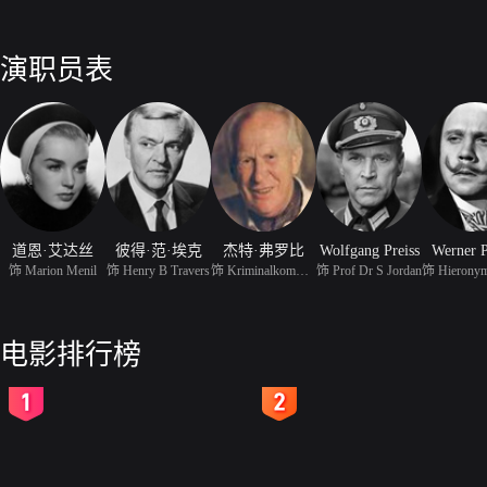
演职员表
道恩·艾达丝
彼得·范·埃克
杰特·弗罗比
Wolfgang Preiss
Werner P
饰 Marion Menil
饰 Henry B Travers
饰 Kriminalkommissar Kr
饰 Prof Dr S Jordan
电影排行榜
2
3