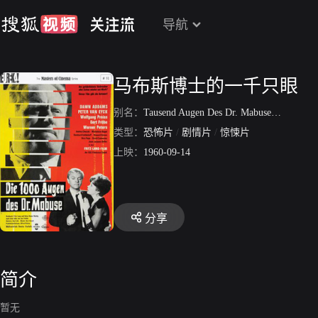
导航
马布斯博士的一千只眼
别名：
Tausend Augen Des Dr. Mabuse
/
Die
类型：
恐怖片
/
剧情片
/
惊悚片
上映：
1960-09-14
分享
简介
暂无