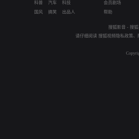
科普
汽车
科技
会员剧场
国风
搞笑
出品人
帮助
搜狐影音
-
搜狐
请仔细阅读
搜狐视频隐私政策
、
Copyri