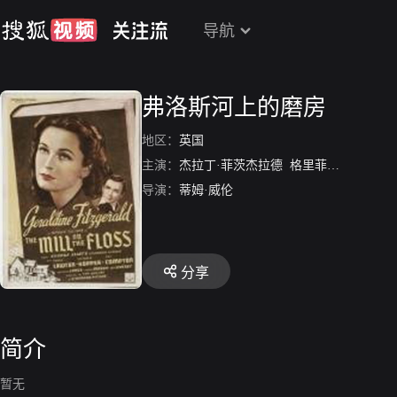
导航
弗洛斯河上的磨房
地区：
英国
主演：
杰拉丁·菲茨杰拉德
格里菲斯·琼斯
玛
导演：
蒂姆·威伦
分享
简介
暂无