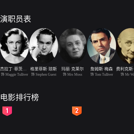
演职员表
杰拉丁·菲茨杰拉德
格里菲斯·琼斯
玛丽·克莱尔
詹姆斯·梅森
饰 Maggie Tulliver
饰 Stephen Guest
饰 Mrs Moss
饰 Tom Tulliver
饰 Mr W
电影排行榜
2
3