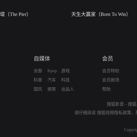
堤（The Pier）
天生大赢家（Born To Win）
自媒体
会员
全部
Kpop
游戏
会员特权
科普
汽车
科技
会员剧场
国风
搞笑
出品人
帮助
搜狐影音
-
搜狐
请仔细阅读
搜狐视频隐私政策
、
Copyri