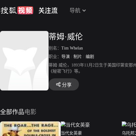
导航
蒂姆·威伦
别名：
Tim Whelan
职业：
导演
/
制片
/
编剧
蒂姆·威伦，1893年11月2日生于美国印第安
《秘密飞行》等。
分享
全部作品
电影
当代女英豪
乌托邦