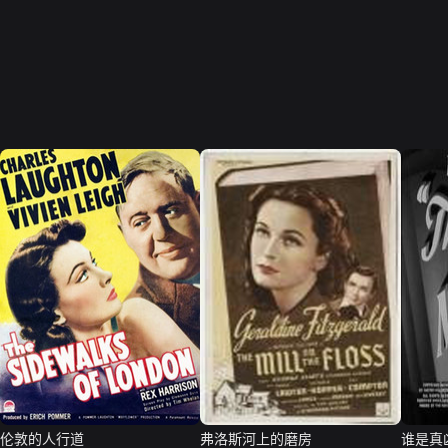
伦敦的人行道
弗洛斯河上的磨房
谁是真