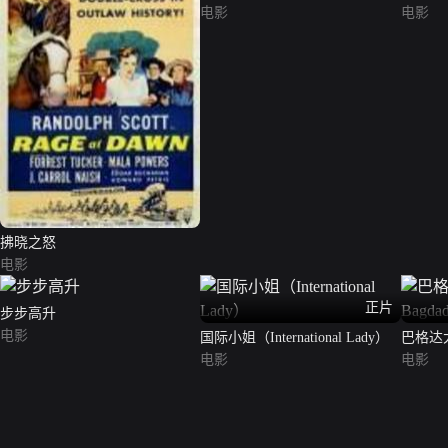
电影
电影
拂晓之怒
电影
正片
步步高升
电影
国际小姐（International Lady）
巴格达大盗
电影
Bagda
电影