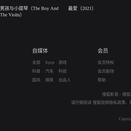
男孩与小提琴（The Boy And
最爱（2021）
The Violin）
自媒体
会员
全部
Kpop
游戏
会员特权
科普
汽车
科技
会员剧场
国风
搞笑
出品人
帮助
搜狐影音
-
搜狐
请仔细阅读
搜狐视频隐私政策
、
Copyri