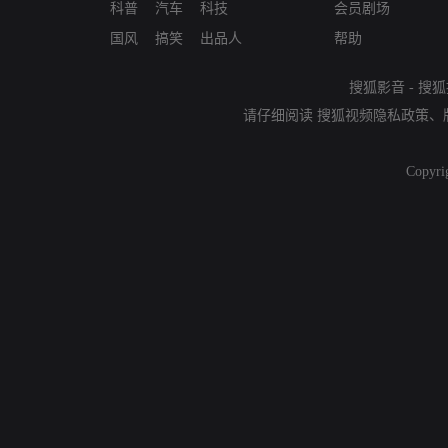
科普
汽车
科技
会员剧场
国风
搞笑
出品人
帮助
搜狐影音
-
搜狐
请仔细阅读
搜狐视频隐私政策
、
Copyri