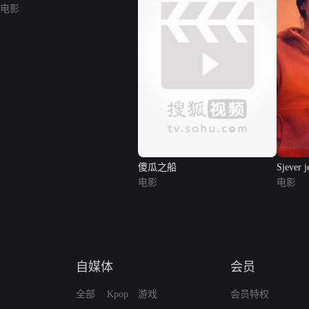
电影
傻瓜之船
Sjever j
电影
电影
自媒体
会员
全部
Kpop
游戏
会员特权