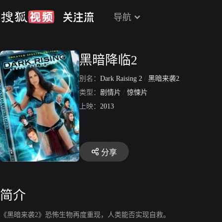
导航
黑暗降临2
别名：
Dark Raising 2
/
黑暗来袭2
类型：
剧情片
/
惊悚片
上映：
2013
分享
简介
《黑暗来袭2》恐怖生物再度重现，人类能否实现自救。