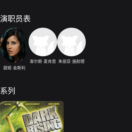
演职员表
查尔斯·麦肯恩
朱丽亚·施耐德
碧姬·金斯利
系列