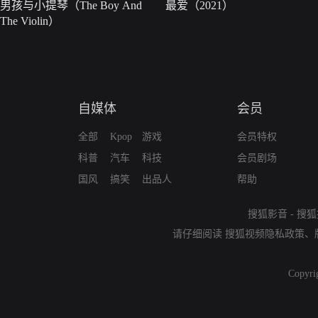
男孩与小提琴（The Boy And
最爱（2021）
The Violin）
自媒体
会员
全部
Kpop
游戏
会员特权
科普
汽车
科技
会员剧场
国风
搞笑
出品人
帮助
搜狐影音
-
搜狐
请仔细阅读
搜狐视频隐私政策
、
Copyri