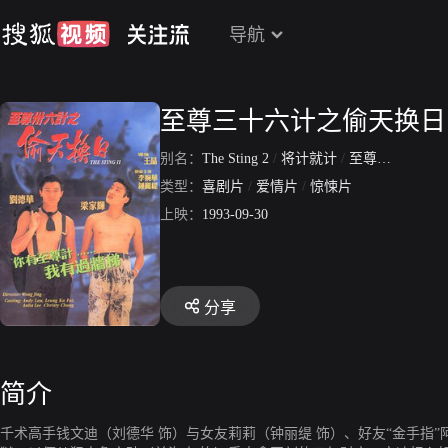
导航
至尊三十六计之偷天换日
别名：
The Sting 2
/
将计就计
/
至尊36计之偷天换日
类型：
喜剧片
/
爱情片
/
惊悚片
上映：
1993-09-30
分享
简介
千术高手钱文迪（刘德华 饰）与女友莉莉（钟丽缇 饰）、好友“金手指