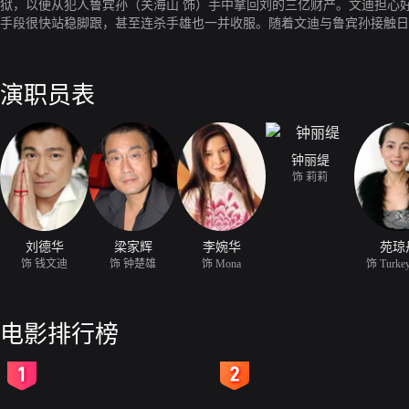
狱，以便从犯人鲁宾孙（关海山 饰）手中拿回刘的三亿财产。文迪担心
手段很快站稳脚跟，甚至连杀手雄也一并收服。随着文迪与鲁宾孙接触日
报仇反遭陷害，落得在牢中晚景凄凉。正义感勃发的文迪决定帮鲁宾孙讨
演职员表
钟丽缇
饰 莉莉
刘德华
梁家辉
李婉华
苑琼
饰 钱文迪
饰 钟楚雄
饰 Mona
饰 Turke
电影排行榜
2
3