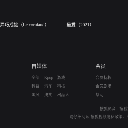
弄巧成拙（Le corniaud）
最爱（2021）
自媒体
会员
全部
Kpop
游戏
会员特权
科普
汽车
科技
会员剧场
国风
搞笑
出品人
帮助
搜狐影音
-
搜狐
请仔细阅读
搜狐视频隐私政策
、