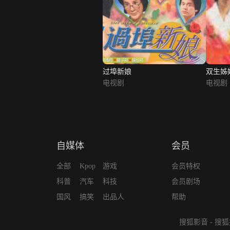
过埠新娘
双生姊
电视剧
电视剧
自媒体
会员
全部
Kpop
游戏
会员特权
科普
汽车
科技
会员剧场
国风
搞笑
出品人
帮助
搜狐影音
-
搜狐