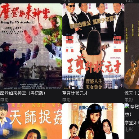
电影
电影
摩登如来神掌（粤语版）
至尊计状元才
惊天十
电影
电影
电影
摩登如
电影