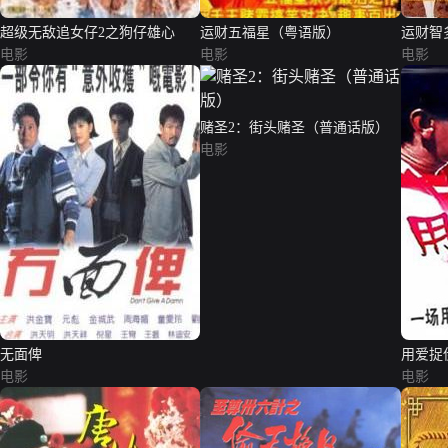
超级无敌追女仔2之狗仔雄心
运财五福星（粤语版）
运财智
电影
电影
电影
赌圣2：街头赌圣（普通话版）
电影
无面俾
用爱捉
电影
电影