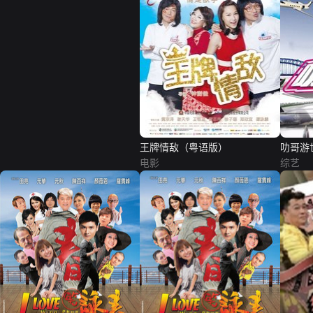
王牌情敌（粤语版）
叻哥游
电影
综艺