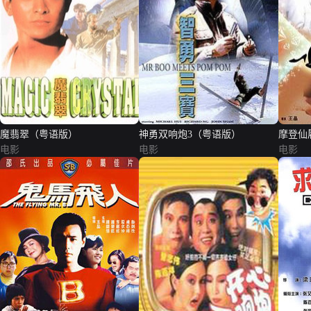
魔翡翠（粤语版）
神勇双响炮3（粤语版）
摩登仙
电影
电影
电影