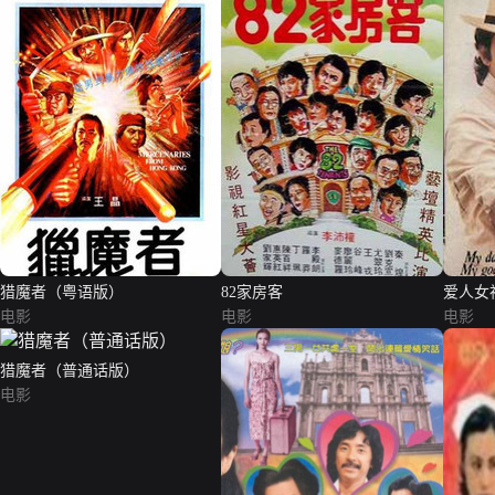
猎魔者（粤语版）
82家房客
爱人女
电影
电影
电影
猎魔者（普通话版）
电影