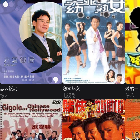
志云饭局
窈窕熟女
残酷一
综艺
电视剧
综艺