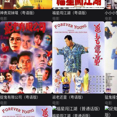
神勇双妹唛（粤语版）
福星闯江湖（粤语版）
小小小
电影
电影
电影
捉鬼有限公司（粤语版）
返老还童（粤语版）
猛鬼撞
电影
电影
电影
福星闯江湖（普通话版）