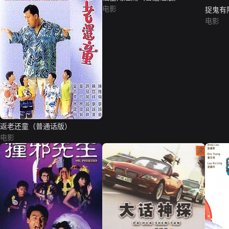
电影
捉鬼有
电影
返老还童（普通话版）
电影