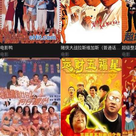
电影鸭
赌侠大战拉斯维加斯（普通话
超级整
电影
版）
电影
电影