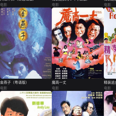
电影
电影
电影
金燕子（粤语版）
魔高一丈
精装追
电影
电影
电影