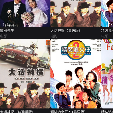
撞邪先生
大话神探（粤语版）
精装追
电影
电影
电影
大话神探（普通话版）
精装追女仔2（粤语版）
精装追