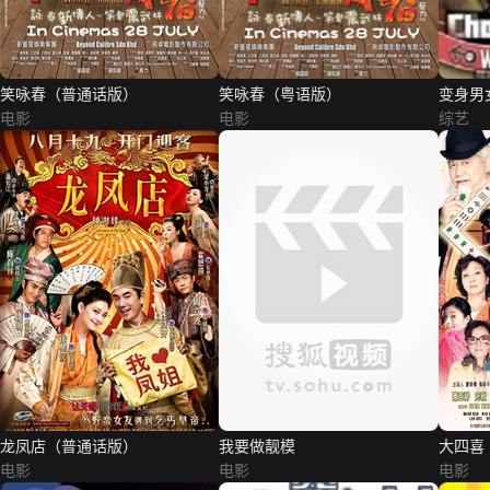
笑咏春（普通话版）
笑咏春（粤语版）
变身男女C
电影
电影
综艺
龙凤店（普通话版）
我要做靓模
大四喜
电影
电影
电影