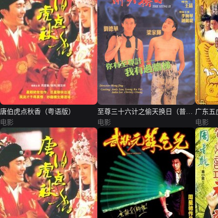
唐伯虎点秋香（粤语版）
至尊三十六计之偷天换日（普通
广东五
电影
话版）
电影
电影