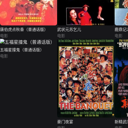
唐伯虎点秋香（普通话版）
武状元苏乞儿
鹿鼎记
电影
电影
电影
五福星撞鬼（普通话版）
电影
豪门夜宴
新精武门