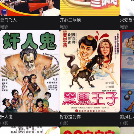
鬼马飞人
开心三响炮
求爱反
电影
电影
电影
奸人鬼
好彩撞到你
癫凤狂
电影
电影
电影