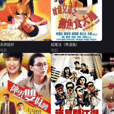
天师捉奸
起尾注（粤语版）
电影
电影