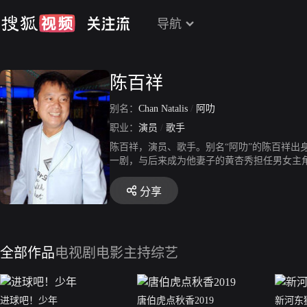
导航
陈百祥
别名：
Chan Natalis
/
阿叻
职业：
演员
/
歌手
陈百祥，演员、歌手。别名“阿叻”的陈百祥出身自
一剧，与后来成为他妻子的黄杏秀担任男女主
分享
全部作品
电视剧
电影
主持综艺
进球吧！少年
唐伯虎点秋香2019
新河东