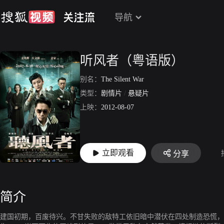
导航
听风者（粤语版）
别名：
The Silent War
类型：
剧情片
/
悬疑片
上映：
2012-08-07
立即观看
分享
简介
建国初期，百废待兴。不甘失败的敌特工依旧暗中潜伏在四处制造恐慌，