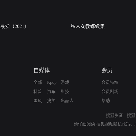
最爱（2021）
私人女教练续集
自媒体
会员
全部
Kpop
游戏
会员特权
科普
汽车
科技
会员剧场
国风
搞笑
出品人
帮助
搜狐影音
-
搜狐
请仔细阅读
搜狐视频隐私政策
、