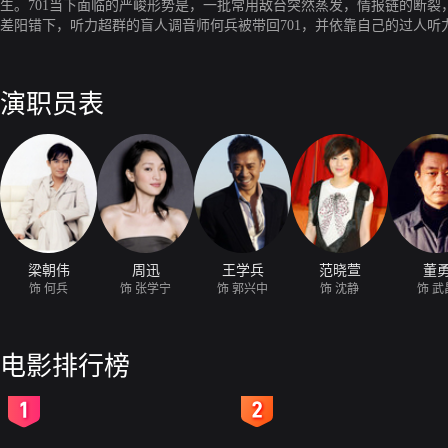
生。701当下面临的严峻形势是，一批常用敌台突然蒸发，情报链的断裂
差阳错下，听力超群的盲人调音师何兵被带回701，并依靠自己的过人
演职员表
梁朝伟
周迅
王学兵
范晓萱
董
饰 何兵
饰 张学宁
饰 郭兴中
饰 沈静
饰 武
电影排行榜
2
3