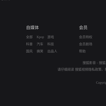
自媒体
会员
全部
Kpop
游戏
会员特权
科普
汽车
科技
会员剧场
国风
搞笑
出品人
帮助
搜狐影音
-
搜狐
请仔细阅读
搜狐视频隐私政策
、
Copyri