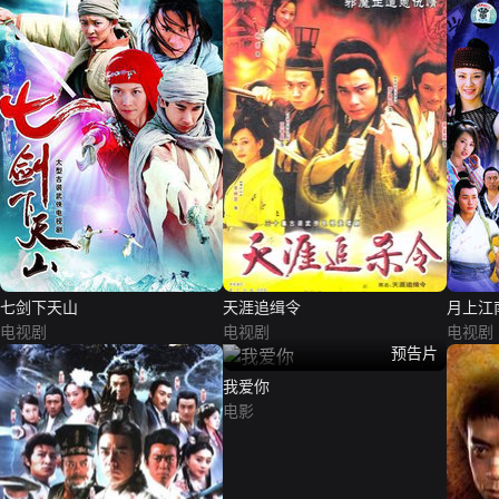
七剑下天山
天涯追缉令
月上江
电视剧
电视剧
电视剧
预告片
我爱你
电影