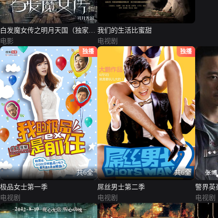
白发魔女传之明月天国（独家纪
我们的生活比蜜甜
录片）
电影
电视剧
独播
独播
共6全
共6全
极品女士第一季
屌丝男士第二季
警界英
电视剧
电视剧
电视剧