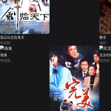
凌云壮志包青天
暖冬
电视剧
电影
海滩
无言的
电视剧
电视剧