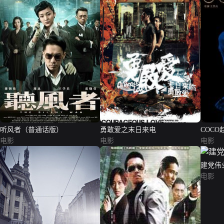
听风者（普通话版）
勇敢爱之末日来电
COCO
电影
电影
电影
建党伟
电影