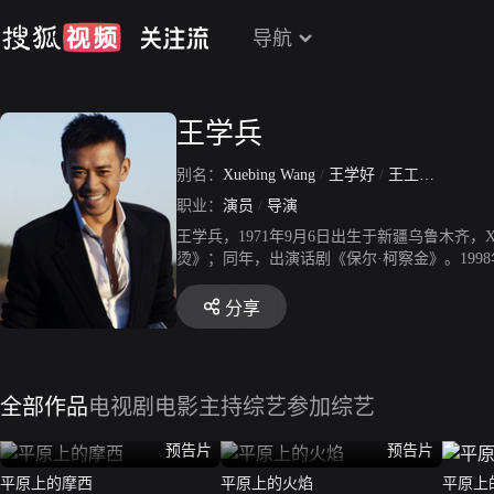
导航
王学兵
别名：
Xuebing Wang
/
王学好
/
王工
/
娱乐圈C
职业：
演员
/
导演
王学兵，1971年9月6日出生于新疆乌鲁木齐，X
烫》；同年，出演话剧《保尔·柯察金》。19
爱执着的乐言，因质朴本色的表演被观众称为“
主》，饰演肖天海；出演电视剧《彩票梦》，饰
分享
并荣获“中国电视艺术双十佳演员”奖；同年
角"李拓"；主演电影《秋天的流星雨》。 20
封“警察专业户”。同年主演电视剧《生死之
演“铁手”一角。同年10月，与李亚鹏、周迅
全部作品
电视剧
电影
主持综艺
参加综艺
天空》，饰演男主角彭卫宇；在电视剧《福星高
年，在电视剧《凌云壮志包青天》中出演包拯
预告片
预告片
剑。 2005年，携手袁泉出演央视一套开年
俊。7月，在电视剧《可可·西里》中再度扮演
平原上的摩西
平原上的火焰
平原上