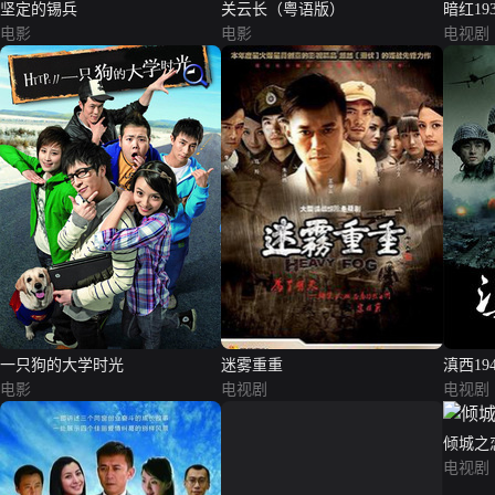
坚定的锡兵
关云长（粤语版）
暗红193
电影
电影
电视剧
一只狗的大学时光
迷雾重重
滇西194
电影
电视剧
电视剧
倾城之
电视剧