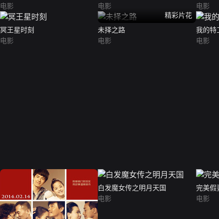
哨》，获得南方盛典“2007年度最具人气男演
电影
电影
电影
07年4月，主演电视剧《大长垣》，饰演男一
精彩片花
演电视剧《倾城之恋》，剧中王学兵突破戏路
冥王星时刻
未择之路
我的特
演为人正直、医术高明的医生“顾明道”。200
电影
电影
电影
009年1月，与左小青、刘威等主演少数民族献
潘志友，该片获得第13届中国电影华表奖“优秀
石清泽；4月，主演医疗题材电视剧《无影灯
“包惠僧”；8月，主演谍战剧《暗红1936》
饰演一代战神“白起”。同年，王学兵跨界发展
风格大奖"，以及中国首届金微奖·国际微电影节
视剧《大侦破》，饰演男主角萧恩；5月，出演
郭兴中，影片上映后票房累计近2.5亿。201
与廖凡、桂纶镁主演的电影《白日焰火》荣获第
出演一个事业有成的“极品渣男”，并凭借该片
男“郑国富”；参演电影《白发魔女传之明月天国
“最佳男配角”提名，影片定挡于2015年11月
演电视剧《红色追剿1949》，饰演大土匪向
年，王学兵再度跨界，全新单曲《蜜雪儿de冒险
利剧院开启首演，并于11月起在全国近30座城
白发魔女传之明月天国
完美假妻
剧舞台。2018年9月14日，搭档马伊琍主演
电影
电影
先导预告片；同年，参演的陈建斌执导的电影《
然出演的犯罪剧情电影《平原上的摩西》上映