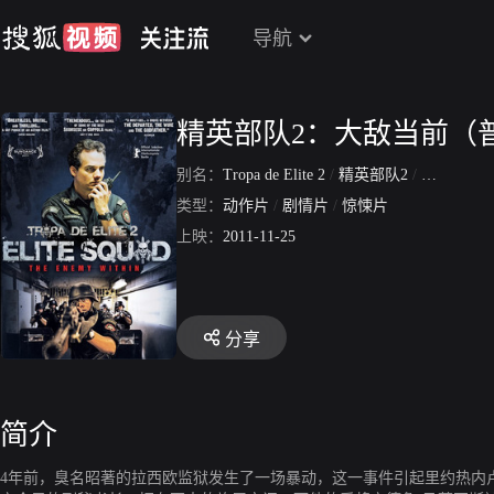
导航
精英部队2：大敌当前（
别名：
Tropa de Elite 2
/
精英部队2
/
精锐部队
类型：
动作片
/
剧情片
/
惊悚片
上映：
2011-11-25
分享
简介
4年前，臭名昭著的拉西欧监狱发生了一场暴动，这一事件引起里约热内