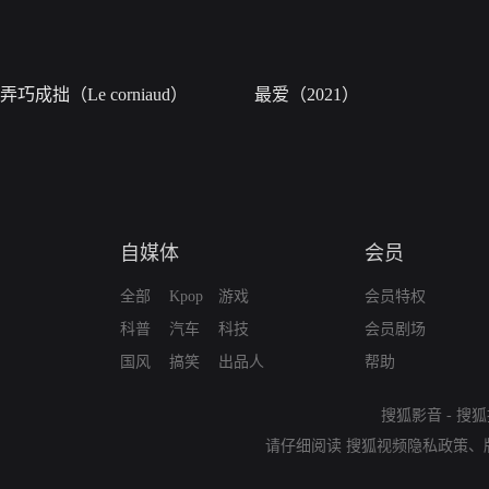
弄巧成拙（Le corniaud）
最爱（2021）
自媒体
会员
全部
Kpop
游戏
会员特权
科普
汽车
科技
会员剧场
国风
搞笑
出品人
帮助
搜狐影音
-
搜狐
请仔细阅读
搜狐视频隐私政策
、