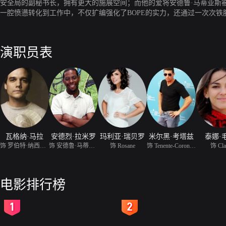
安全局的副秘书长，拥有更大的施展空间；而他的爱将安德鲁·马蒂亚斯
一腔愤懑转化到工作中，不仅扩编强化了BOPE的实力，还通过一次次
势力进入贫民窟，他们欺行霸市，官匪勾结，成为里约州另一个难以祛除
演职员表
瓦格纳·马拉
安德烈·拉米罗
玛利亚·瑞贝罗
米尔黑·考塔兹
泰娜·
饰 罗伯特·纳西贝托
饰 安德鲁·马蒂亚斯
饰 Rosane
饰 Tenente-Coronel Fábi
饰 Cla
电影排行榜
2
3