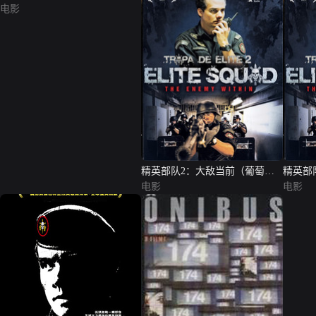
电影
精英部队2：大敌当前（葡萄牙
精英部
语版）
电影
版）
电影