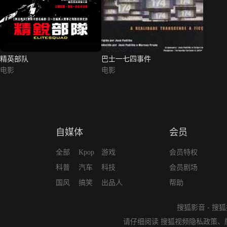
精英部队
巴士一七四事件
电影
电影
自媒体
会员
全部
Kpop
游戏
会员特权
科普
汽车
科技
会员剧场
国风
搞笑
出品人
帮助
搜狐影音
-
搜狐
请仔细阅读
搜狐视频隐私政策
、