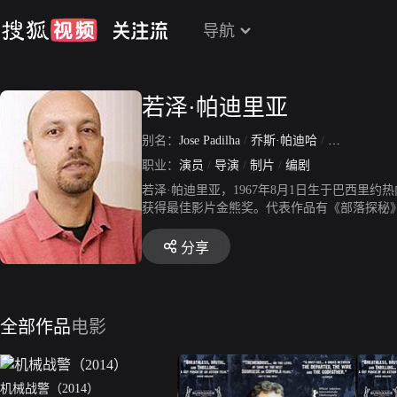
导航
若泽·帕迪里亚
别名：
Jose Padilha
/
乔斯·帕迪哈
/
若泽·帕迪
职业：
演员
/
导演
/
制片
/
编剧
若泽·帕迪里亚，1967年8月1日生于巴西里约
获得最佳影片金熊奖。代表作品有《部落探秘
分享
全部作品
电影
机械战警（2014）