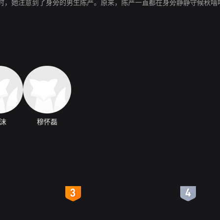
时，她注意到了身旁的男生陈严。原来，陈严一直都在身旁静静守候秋嘻
。
沫
穆怀磊
4
5