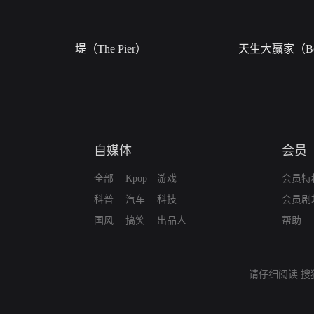
堤（The Pier）
天生大赢家（Bor
自媒体
会员
全部
Kpop
游戏
会员特
科普
汽车
科技
会员剧
国风
搞笑
出品人
帮助
请仔细阅读
搜