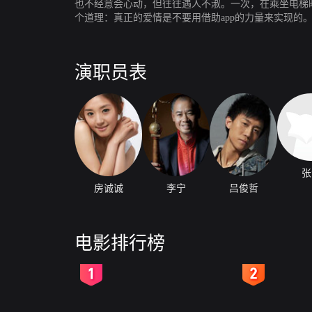
也不经意会心动，但往往遇人不淑。一次，在乘坐电梯
个道理：真正的爱情是不要用借助app的力量来实现的
演职员表
张
房诚诚
李宁
吕俊哲
电影排行榜
2
3