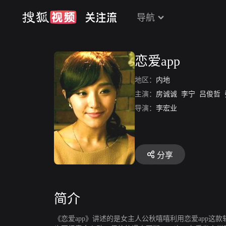
导航
恋爱app
地区：
内地
主演：
房诚诚
李宁
吕俊哲
导演：
李宏业
分享
简介
《恋爱app》讲述的是女主人公秋嘻嘻利用恋爱app