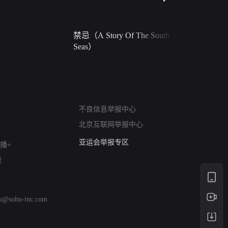
禁忌（A Story Of The South
火球（Ball 
Seas）
网络暴力有害信息举报
不良信息举报中心
12318 文化市场举报
北京互联网举报中心
算法推荐专项举报
亚运会举报专区
播+
涉历史虚无举报
版
网络谣言信息专项
涉政举报入口
涉未成年人举报
hu@sohu-inc.com
清朗自媒体乱象举报
涉民族宗教有害信息举报