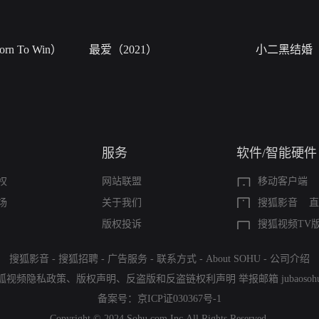
n To Win）
最爱（2021）
小二黑结婚
服务
软件/智能硬件
权
网站联盟
移动客户端
场
关于我们
搜狐影音
直
版权投诉
搜狐视频TV
搜狐影音
-
搜狐招聘
-
广告服务
-
联系方式
-
About SOHU
-
公司介绍
狐视频隐私政策
、
版权声明
、
反盗版和反盗链权利声明
举报邮箱
jubaoso
备案号：
京ICP证030367号-1
Copyright © 2024 Sohu.com Inc.All Rights Reserved.