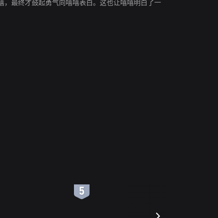
嘻，最终才鼓起勇气向嘻嘻表白。这也让嘻嘻明白了一
6
7