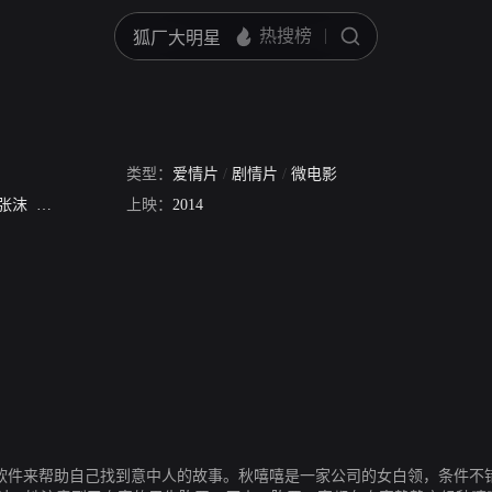
类型：
爱情片
/
剧情片
/
微电影
张沫
穆怀磊
上映：
2014
这款软件来帮助自己找到意中人的故事。秋嘻嘻是一家公司的女白领，条件