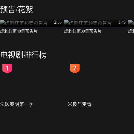
预告/花絮
2:35
1:49
虎刺红第40集预告片
虎刺红第39集预告片
虎
电视剧排行榜
2
3
法医秦明第一季
米良与麦青