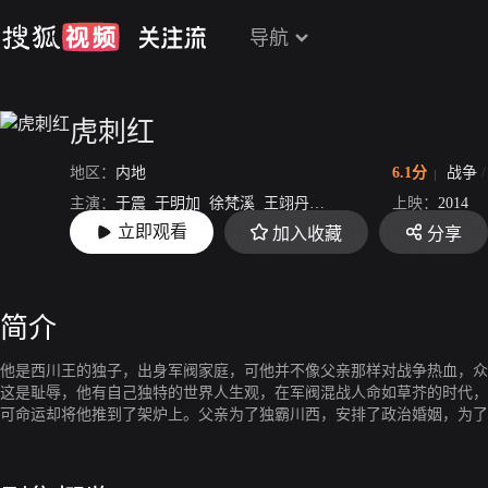
导航
虎刺红
地区：
内地
6.1分
战争
主演：
于震
于明加
徐梵溪
王翊丹
杜源
关亚军
上映：
2014
立即观看
加入收藏
分享
导演：
雷献禾
简介
他是西川王的独子，出身军阀家庭，可他并不像父亲那样对战争热血，众
这是耻辱，他有自己独特的世界人生观，在军阀混战人命如草芥的时代，
可命运却将他推到了架炉上。父亲为了独霸川西，安排了政治婚姻，为了
谁知对手抓住机会将他远逼重洋，并从他父亲之手夺得了西川的势力。五
物是人非，亲人离世，好友惨死，一连串的打击让他重新审视自己，在灵
的人生大道，毅然加入中国共产党，从那一刻开始，他成为一个真正的勇