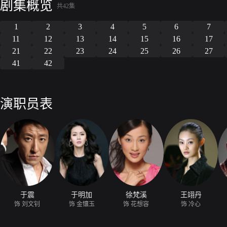
剧集概览
自己的民族和信仰。
共42集
1
2
3
4
5
6
7
11
12
13
14
15
16
17
21
22
23
24
25
26
27
41
42
演职员表
于震
于明加
徐梵溪
王翊丹
饰 刘文钊
饰 金镶玉
饰 花想容
饰 冷心