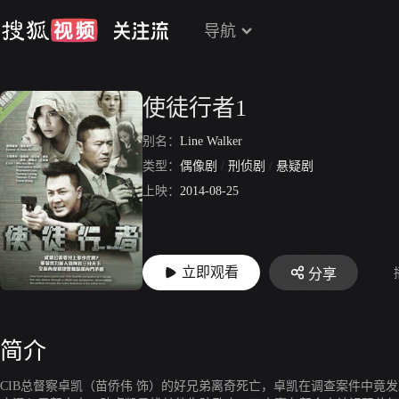
导航
使徒行者1
别名：
Line Walker
类型：
偶像剧
/
刑侦剧
/
悬疑剧
上映：
2014-08-25
立即观看
分享
简介
CIB总督察卓凯（苗侨伟 饰）的好兄弟离奇死亡，卓凯在调查案件中竟