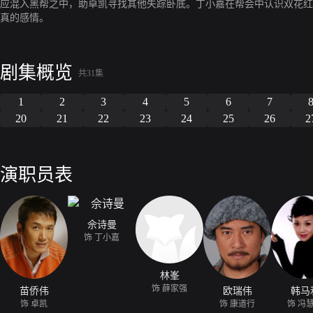
应混入黑帮之中，助卓凯寻找其他失踪卧底。丁小嘉在帮会中认识双花红
真的感情。
剧集概览
共31集
1
2
3
4
5
6
7
20
21
22
23
24
25
26
2
演职员表
佘诗曼
饰 丁小嘉
林峯
饰 薛家强
苗侨伟
欧瑞伟
韩马
饰 卓凯
饰 康道行
饰 冯