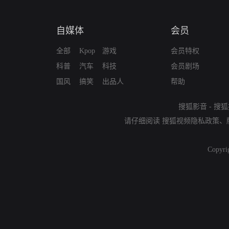
自媒体
会员
全部
Kpop
游戏
会员特权
科普
汽车
科技
会员剧场
国风
搞笑
出品人
帮助
搜狐影音
-
搜狐
请仔细阅读
搜狐视频隐私政策
、
Copyri