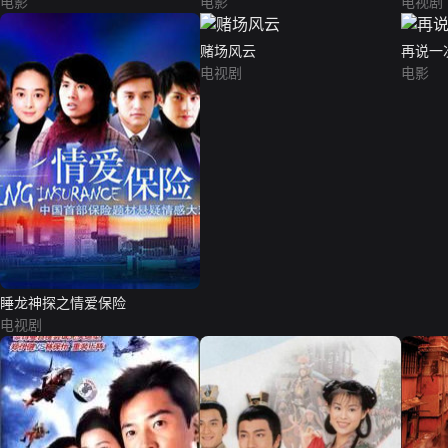
电影
电影
电视剧
赌场风云
再说一
电视剧
电影
睡龙神探之情爱保险
电视剧