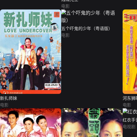
电影
五个吓鬼的少年（粤语版）
电影
新扎师妹
河东狮
电影
电影
红衣手
电视剧