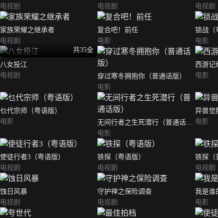
电视剧
电视剧
电视剧
家族荣耀之继承者
复合吧！前任
锁战（
电视剧
电影
电影
共35全
八女投江
西游记
电视剧
电影
穿过寒冬拥抱你（普通话版）
电影
乜代宗师（粤语版）
异兽觉
电影
电影
无间行者之生死潜行（普通话
版）
电影
使徒行者3（粤语版）
铁探（粤语版）
铁探（
电视剧
电视剧
电视剧
蚀日风暴
守护神之保险调查
我是谁
电视剧
电视剧
电影