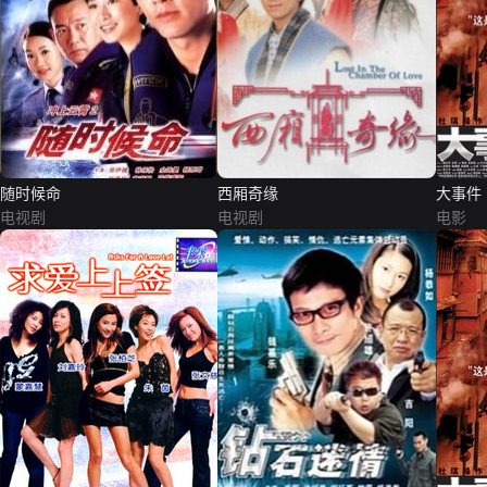
随时候命
西厢奇缘
大事件
电视剧
电视剧
电影