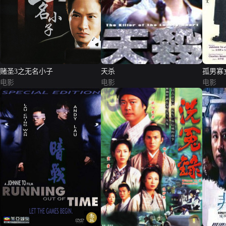
赌圣3之无名小子
天杀
孤男寡
电影
电影
电影