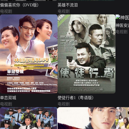
偏偏喜欢你（DVD版）
英雄不流泪
电视剧
电视剧
神医安
电视剧
单恋双城
使徒行者1（粤语版）
电视剧
电视剧