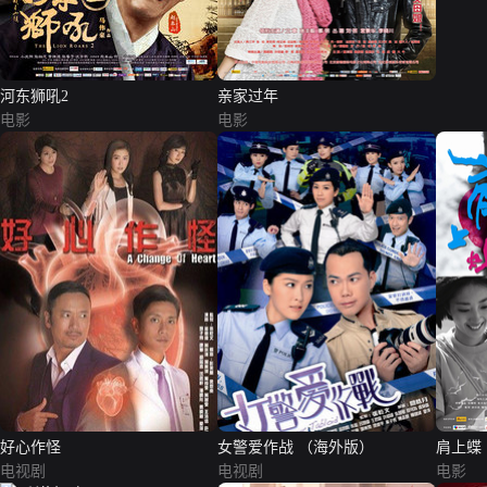
河东狮吼2
亲家过年
电影
电影
好心作怪
女警爱作战 （海外版）
肩上蝶
电视剧
电视剧
电影