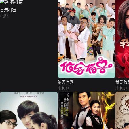
香港机密
电影
依家有喜
我爱玫
电视剧
电视剧