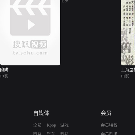
电影
陷阱
上海屋
电影
电影
自媒体
会员
全部
Kpop
游戏
会员特权
科普
汽车
科技
会员剧场