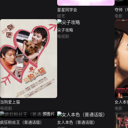
星星同学会
夺帅（
综艺
电影
尖子攻略
电视剧
当狗爱上猫
女人本
电视剧
电影
预告片
疯狂粉丝王（普通话版）
女人本色（普通话版）