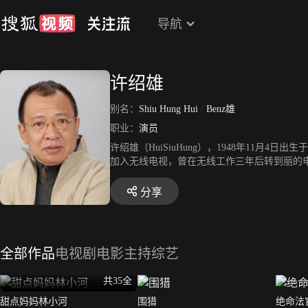
导航
许绍雄
别名：
Shiu Hung Hui
/
Benz雄
职业：
演员
许绍雄（HuiSiuHung），1948年11月
加入无线电视，曾在无线工作三年后转到丽的电视
艺员，所以他亦被人们Benz雄。2012年，获得
男配角奖。2014年，在周润发主演的电影《
分享
公。2016年，回归电影《使徒行者》。
全部作品
电视剧
电影
主持综艺
共35全
甜点妈妈林小河
围猎
绝命法