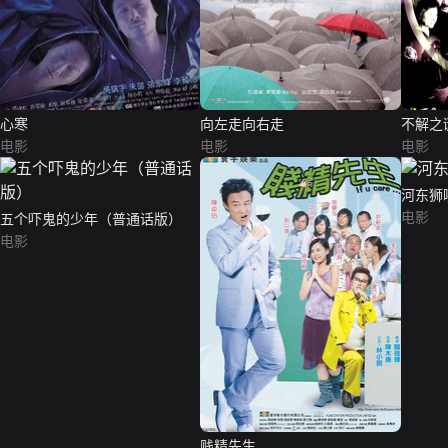
心寒
向左走向右走
不解之
电影
电影
电影
河东狮
电影
五个吓鬼的少年（普通话版）
电影
贱精先生