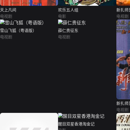
天上凡间
欢乐五人组
新扎师
电视剧
电影
电视剧
雪山飞狐（粤语版）
薛仁贵征东
电视剧
电视剧
新扎师
电视剧
醒目双星香港淘金记