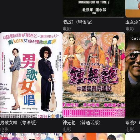
暗战2（粤语版）
玉女添
电影
电影
男歌女唱（粤语版）
钟无艳 （普通话版）
暗战2
电影
电影
电影