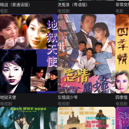
暗战（普通话版）
洗冤录（粤语版）
非常突
电影
电视剧
电影
地狱天使
忘情阔少爷
四季情
电视剧
电视剧
电视剧