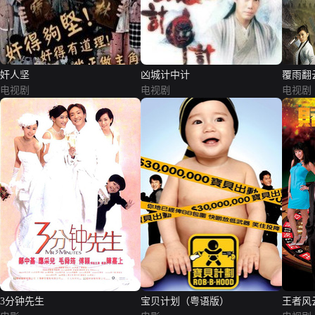
奸人坚
凶城计中计
覆雨翻
电视剧
电视剧
电视剧
3分钟先生
宝贝计划（粤语版）
王者风