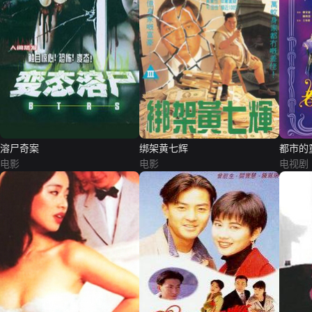
溶尸奇案
绑架黄七辉
都市的
电影
电影
电视剧