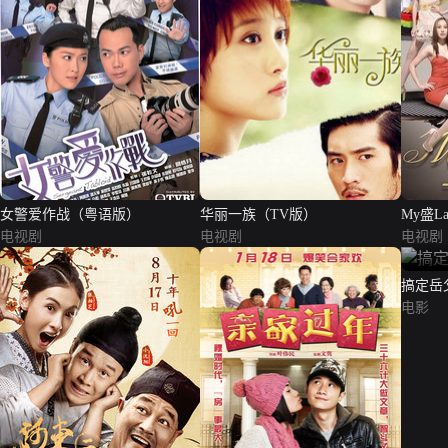
女警爱作战（粤语版）
华丽一族（TV版）
My盛La
电视剧
电视剧
电视剧
搞定岳
电影