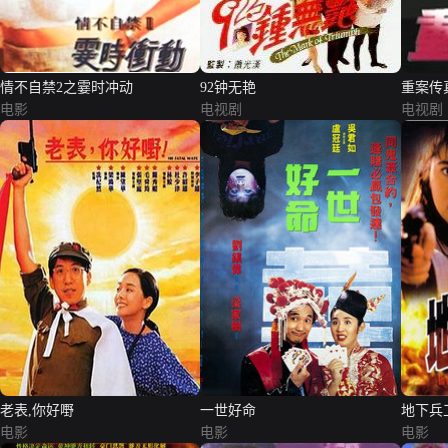
情不自禁2之霎时冲动
92钟无艳
重案传
电影
电视剧
电视剧
老表,你好嘢
一世好命
地下兵
电影
电影
电影