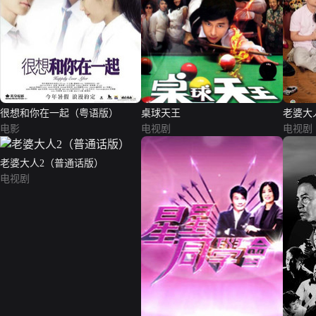
很想和你在一起（粤语版）
桌球天王
老婆大
电影
电视剧
电视剧
老婆大人2（普通话版）
电视剧