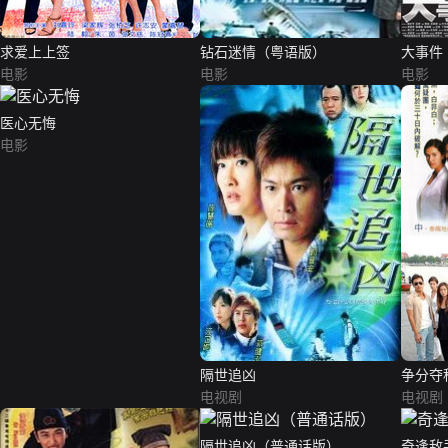
求爱上上签
钻石迷情（粤语版）
大事件
电影
电影
电影
医心无悔
电影
隔世追凶
争分夺
电视剧
电视剧
隔世追凶（普通话版）
奇逢敌