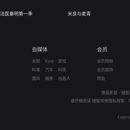
法医秦明第一季
米良与麦青
自媒体
会员
全部
Kpop
游戏
会员特权
科普
汽车
科技
会员剧场
国风
搞笑
出品人
帮助
搜狐影音
-
搜狐
请仔细阅读
搜狐视频隐私政策
、
Copyri