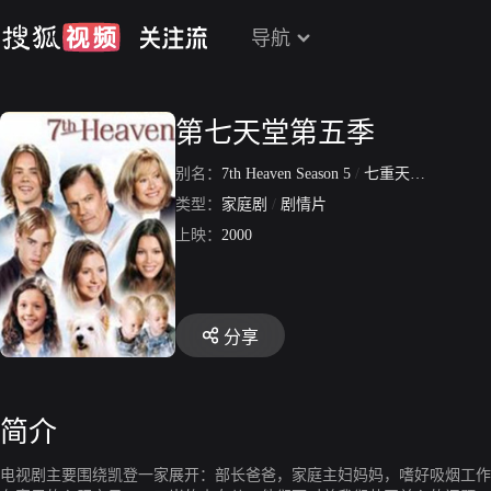
导航
第七天堂第五季
别名：
7th Heaven Season 5
/
七重天第5季
/
第七
类型：
家庭剧
/
剧情片
上映：
2000
分享
简介
电视剧主要围绕凯登一家展开：部长爸爸，家庭主妇妈妈，嗜好吸烟工作