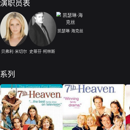
演职员表
凯瑟琳·海克丝
贝弗利·米切尔
史蒂芬·柯林斯
系列