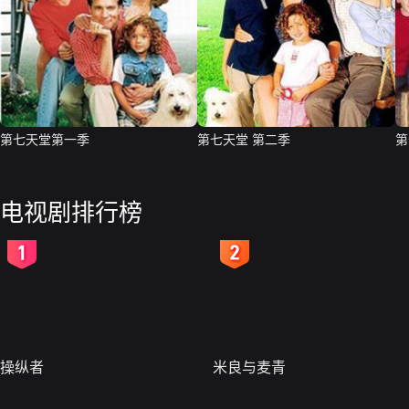
第七天堂第一季
第七天堂 第二季
第
电视剧排行榜
2
3
操纵者
米良与麦青