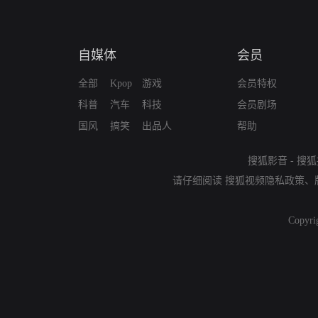
自媒体
会员
全部
Kpop
游戏
会员特权
科普
汽车
科技
会员剧场
国风
搞笑
出品人
帮助
搜狐影音
-
搜狐
请仔细阅读
搜狐视频隐私政策
、
Copyri