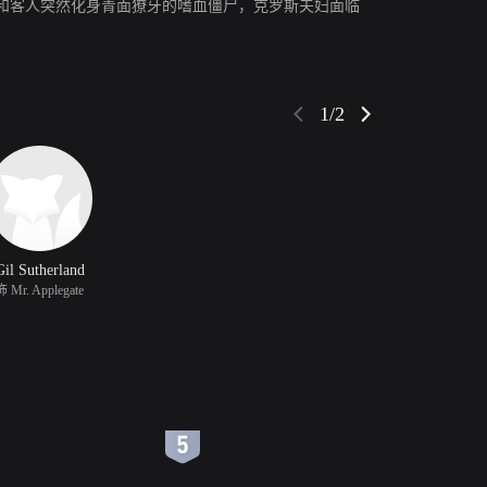
和客人突然化身青面獠牙的嗜血僵尸，克罗斯夫妇面临
1/2
Gil Sutherland
饰 Mr. Applegate
6
7