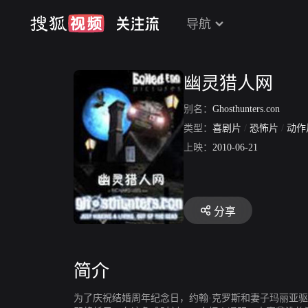
导航
幽灵猎人网
别名：
Ghosthunters.con
类型：
喜剧片
/
恐怖片
/
动作
上映：
2010-06-21
分享
简介
为了庆祝结婚周年纪念日，约翰·克罗斯和妻子玛丽亚