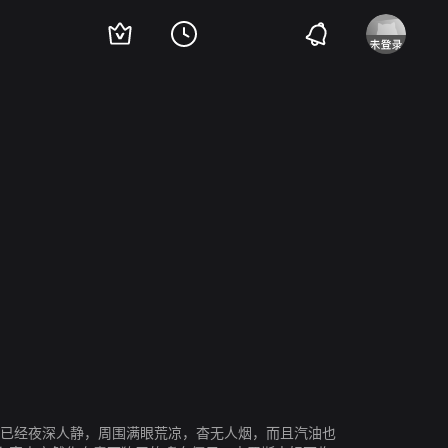
all
Howard Mc Nair
Lucy Christofi Christy
Chris Roebuck
Paul Guthrie
Gi
时已经夜深人静，周围满眼荒凉，杳无人烟，而且汽油也