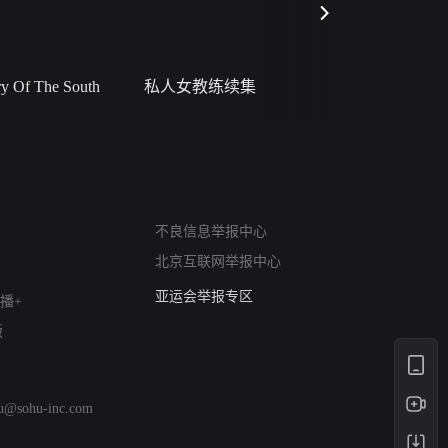
 Of The South
私人女教练续集
小二黑结
网络暴力有害信息举报
不良信息举报中心
12318 文化市场举报
北京互联网举报中心
算法推荐专项举报
亚运会举报专区
播+
涉历史虚无举报
版
网络谣言信息专项
涉政举报入口
涉未成年人举报
hu@sohu-inc.com
清朗自媒体乱象举报