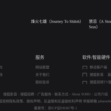
烽火七雄（Journey To Shiloh）
禁忌（A Story
Seas）
服务
软件/智能硬件
权
网站联盟
移动客户端
场
关于我们
搜狐影音
直
版权投诉
搜狐视频TV
搜狐影音
-
搜狐招聘
-
广告服务
-
联系方式
-
About SOHU
-
公司介绍
狐视频隐私政策
、
版权声明
、
反盗版和反盗链权利声明
举报邮箱
jubaoso
备案号：
京ICP证030367号-1