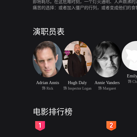
即将耗尽。在这危难时刻，一个灯火通明、人声鼎沸的
痛苦的选择：或者加入僵尸的行列，或者变成他们的食
演职员表
Emily
饰 Chr
Adrian Annis
Hugh Daly
Annie Vanders
饰 Rick
饰 Inspector Logan
饰 Margaret
电影排行榜
2
3