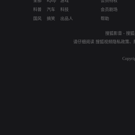
全部
Kpop
游戏
会员特权
科普
汽车
科技
会员剧场
国风
搞笑
出品人
帮助
搜狐影音
-
搜狐
请仔细阅读
搜狐视频隐私政策
、
Copyri