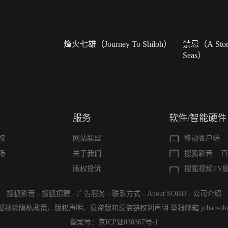
烽火七雄（Journey To Shiloh）
禁忌（A Story
Seas）
服务
软件/智能硬件
权
网站联盟
移动客户端
场
关于我们
搜狐影音
直
版权投诉
搜狐视频TV
搜狐影音
-
搜狐招聘
-
广告服务
-
联系方式
-
About SOHU
-
公司介绍
狐视频隐私政策
、
版权声明
、
反盗版和反盗链权利声明
举报邮箱
jubaoso
备案号：
京ICP证030367号-1