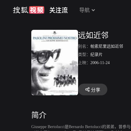
导航
远如近邻
别名：
帕索尼里远如近邻
类型：
纪录片
上映：
2006-11-24
分享
简介
Giuseppe Bertolucci是Bernardo Bertol