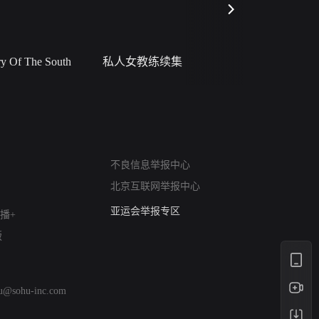
 Of The South
私人女教练续集
小二黑结
网络暴力有害信息举报
12318 文化市场举报
不良信息举报中心
算法推荐专项举报
北京互联网举报中心
亚运会举报专区
涉历史虚无举报
播+
网络谣言信息专项
版
涉政举报入口
涉未成年人举报
清朗自媒体乱象举报
hu@sohu-inc.com
涉民族宗教有害信息举报