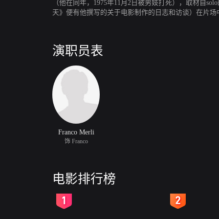
（他在同年，1975年11月2日被男妓打死），取材自sol
天》便有他撰写的关于电影制作的日志和访谈）在片场中奔波
社会辛辣的剖析。在访谈间隙，Gideon Bachman
评论家的传记速写。
演职员表
Franco Merli
饰 Franco
电影排行榜
2
3