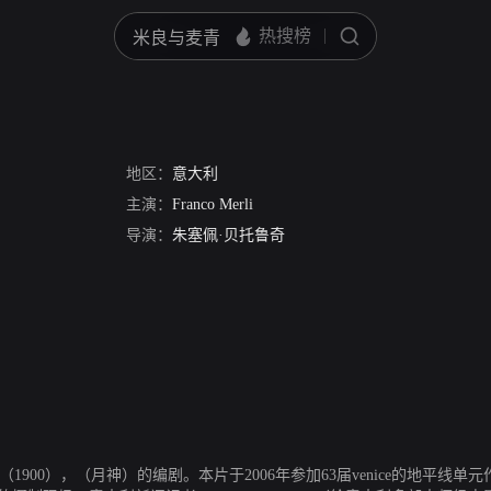
地区：
意大利
主演：
Franco Merli
导演：
朱塞佩·贝托鲁奇
ucci的弟弟，曾参与（1900），（月神）的编剧。本片于2006年参加63届venice的