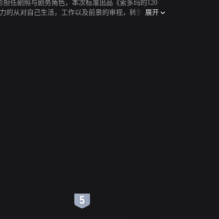
师级电影担任剧照与剧务角色，本次标准出品《索多玛的120
展开
ni独力的从对自己生活，工作以及前景的审视，转到对现代
中，是对确认了pasolini做为一个娴熟而富于直观的社会
6
7