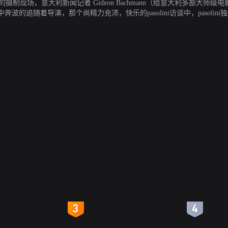
o的摄制现场，意大利新闻记者 Gideon Bachmann（给意大利多部大
的追随着导演，那个尚精力充沛，快乐的pasolini访谈中，pasoli
n会定时停下来拍摄solo现场的剧照。在影像与进行中的讨论所形成的鲜明的对照
4
5