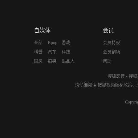
自媒体
会员
全部
Kpop
游戏
会员特权
科普
汽车
科技
会员剧场
国风
搞笑
出品人
帮助
搜狐影音
-
搜狐
请仔细阅读
搜狐视频隐私政策
、
Copyri