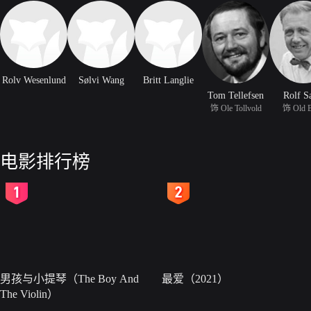
Rolv Wesenlund
Sølvi Wang
Britt Langlie
Tom Tellefsen
Rolf S
饰 Ole Tollvold
饰 Old 
电影排行榜
2
3
男孩与小提琴（The Boy And
最爱（2021）
The Violin）