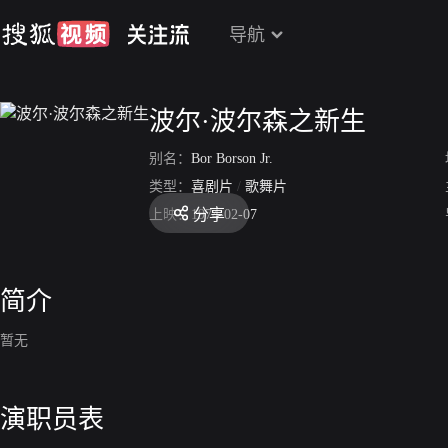
导航
波尔·波尔森之新生
别名：
Bor Borson Jr.
类型：
喜剧片
/
歌舞片
分享
上映：
1974-02-07
简介
暂无
演职员表