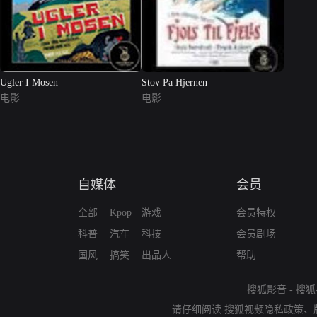
Ugler I Mosen
Stov Pa Hjernen
电影
电影
自媒体
会员
全部
Kpop
游戏
会员特权
科普
汽车
科技
会员剧场
国风
搞笑
出品人
帮助
搜狐影音
-
搜狐
请仔细阅读
搜狐视频隐私政策
、