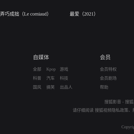
弄巧成拙（Le corniaud）
最爱（2021）
自媒体
会员
全部
Kpop
游戏
会员特权
科普
汽车
科技
会员剧场
国风
搞笑
出品人
帮助
搜狐影音
-
搜狐
请仔细阅读
搜狐视频隐私政策
、
Copyri