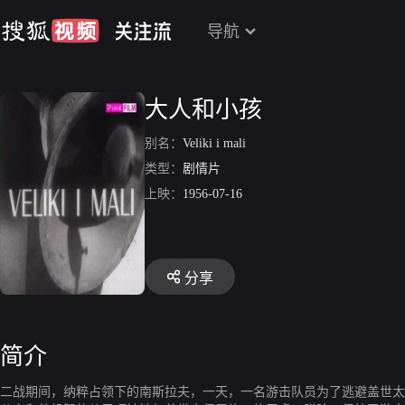
导航
大人和小孩
别名：
Veliki i mali
类型：
剧情片
上映：
1956-07-16
分享
简介
二战期间，纳粹占领下的南斯拉夫，一天，一名游击队员为了逃避盖世太