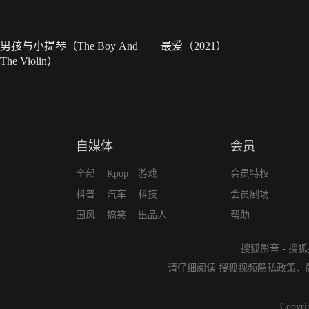
男孩与小提琴（The Boy And
最爱（2021）
The Violin）
自媒体
会员
全部
Kpop
游戏
会员特权
科普
汽车
科技
会员剧场
国风
搞笑
出品人
帮助
搜狐影音
-
搜狐
请仔细阅读
搜狐视频隐私政策
、
Copyri