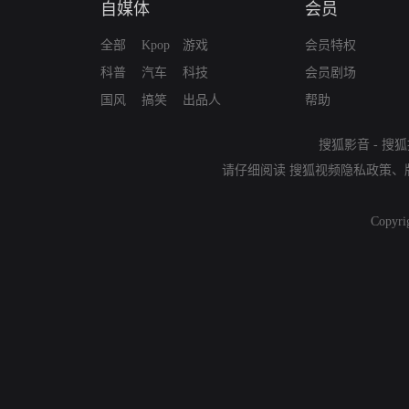
自媒体
会员
全部
Kpop
游戏
会员特权
科普
汽车
科技
会员剧场
国风
搞笑
出品人
帮助
搜狐影音
-
搜狐
请仔细阅读
搜狐视频隐私政策
、
Copyri