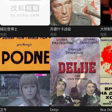
姆拉登博士
苏捷什卡战役
大师和
电影
电影
电影
正午
Delije
Brat Do