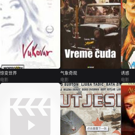
惊变世界
气象奇观
诱惑
电影
电影
电影