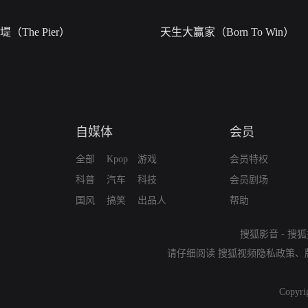
堤（The Pier）
天生大赢家（Born To Win）
自媒体
会员
全部
Kpop
游戏
会员特权
科普
汽车
科技
会员剧场
国风
搞笑
出品人
帮助
搜狐影音
-
搜狐
请仔细阅读
搜狐视频隐私政策
、
Copyri