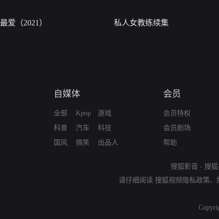
最爱（2021）
私人女教练续集
自媒体
会员
全部
Kpop
游戏
会员特权
科普
汽车
科技
会员剧场
国风
搞笑
出品人
帮助
搜狐影音
-
搜狐
请仔细阅读
搜狐视频隐私政策
、
Copyri