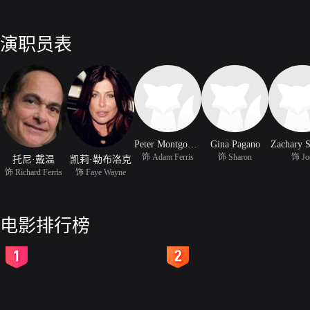
演职员表
Peter Montgomery
Gina Pagano
Zachary S
饰 Adam Ferris
饰 Sharon
饰 Jo
托尼·戴温
凯莉·勒布洛克
饰 Richard Ferris
饰 Faye Wayne
电影排行榜
2
3