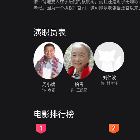
依不饶地要大柱子赔她的核桃树，而且还是近乎无理取
老张。因为一个树杈打官司，这可能是老张当法官以来
了回来。见村里调解不下，老张只好顶着同事们的反对
不但没解决问题，法庭搭进去几百块钱的治疗费不说，
演职员表
刘仁波
饰 村主任
周小斌
柏青
饰 老张
饰 三奶奶
电影排行榜
2
3