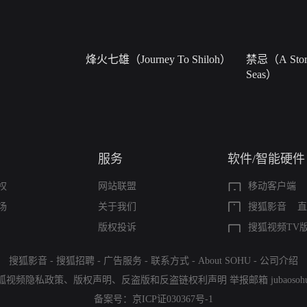
烽火七雄（Journey To Shiloh）
禁忌（A Story
Seas）
服务
软件/智能硬件
权
网站联盟
移动客户端
场
关于我们
搜狐影音
直
版权投诉
搜狐视频TV
搜狐影音
-
搜狐招聘
-
广告服务
-
联系方式
-
About SOHU
-
公司介绍
狐视频隐私政策
、
版权声明
、
反盗版和反盗链权利声明
举报邮箱
jubaoso
备案号：
京ICP证030367号-1