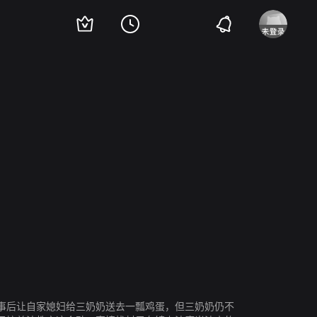
事后让自家媳妇给三奶奶送去一瓢鸡蛋，但三奶奶仍不