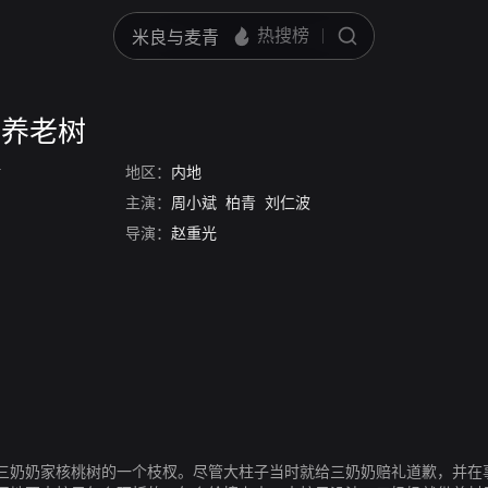
：养老树
树
地区：
内地
主演：
周小斌
柏青
刘仁波
导演：
赵重光
三奶奶家核桃树的一个枝杈。尽管大柱子当时就给三奶奶赔礼道歉，并在