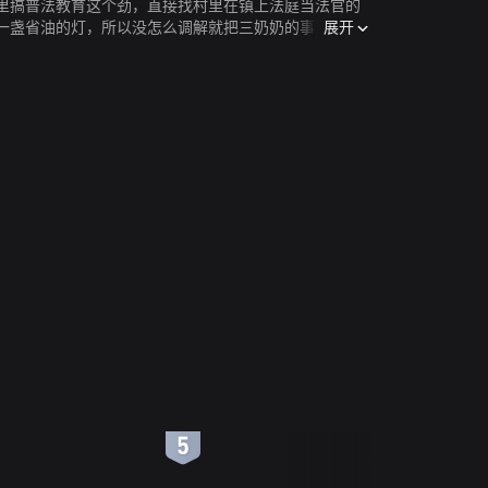
里搞普法教育这个劲，直接找村里在镇上法庭当法官的
展开
一盏省油的灯，所以没怎么调解就把三奶奶的事又给推
决，而且在法庭上假装晕倒，被当即送往医院。结果，
6
7