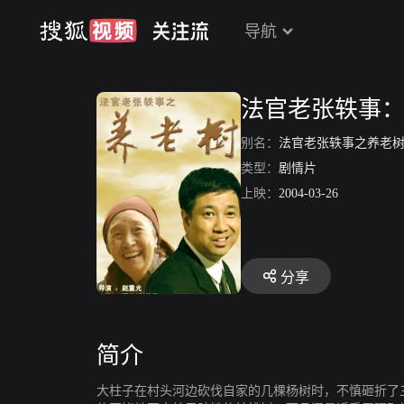
导航
法官老张轶事
别名：
法官老张轶事之养老
类型：
剧情片
上映：
2004-03-26
分享
简介
大柱子在村头河边砍伐自家的几棵杨树时，不慎砸折了