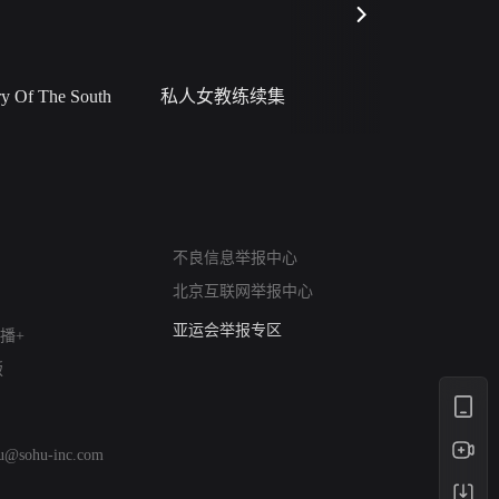
 Of The South
私人女教练续集
小二黑结
网络暴力有害信息举报
不良信息举报中心
12318 文化市场举报
北京互联网举报中心
算法推荐专项举报
亚运会举报专区
播+
涉历史虚无举报
版
网络谣言信息专项
涉政举报入口
涉未成年人举报
hu@sohu-inc.com
清朗自媒体乱象举报