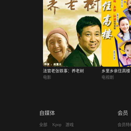
法官老张轶事：养老树
乡里乡亲住高楼
电影
电视剧
自媒体
会员
全部
Kpop
游戏
会员特