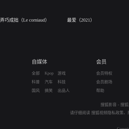
弄巧成拙（Le corniaud）
最爱（2021）
自媒体
会员
全部
Kpop
游戏
会员特权
科普
汽车
科技
会员剧场
国风
搞笑
出品人
帮助
搜狐影音
-
搜狐
请仔细阅读
搜狐视频隐私政策
、
Copyri