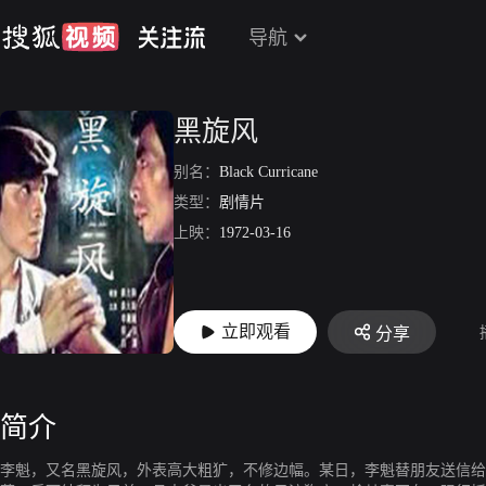
导航
黑旋风
别名：
Black Curricane
类型：
剧情片
上映：
1972-03-16
立即观看
分享
简介
李魁，又名黑旋风，外表高大粗犷，不修边幅。某日，李魁替朋友送信给