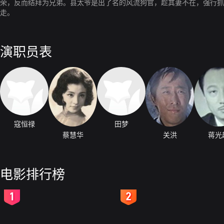
荣，反而结拜为兄弟。县太爷是出了名的风流狗官，趁其妻不在，强行抓
走。
演职员表
寇恒禄
田梦
蔡慧华
关洪
蒋光
电影排行榜
2
3