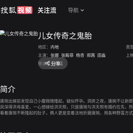
导航
儿女传奇之鬼胎
地区：
内地
类
主演：
张娜
张殿菲
杨杏
郑茜
田淼
上
分享
导演：
王伟廷
简介
唐琬出嫁前发现自己小腹微微隆起，疑似怀孕。洞房之夜，唐婉不让新郎
凤深得洪母喜爱，一心想嫁给洪天照，只是唐琬与洪天照有婚约在先，所
看着唐琬不断隆起的肚子，俩人更是变着法地折磨唐琬，用各种野蛮方式
口难辩。洪天照的弟弟洪天赐学的是医科，出于医生的天职，洪天赐决定