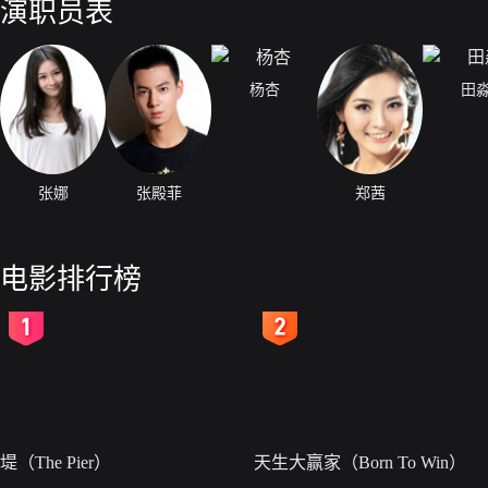
演职员表
杨杏
田
张娜
张殿菲
郑茜
电影排行榜
2
3
堤（The Pier）
天生大赢家（Born To Win）