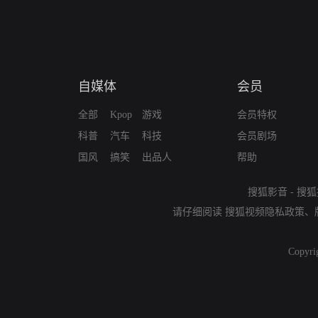
自媒体
会员
全部
Kpop
游戏
会员特权
科普
汽车
科技
会员剧场
国风
搞笑
出品人
帮助
搜狐影音
-
搜狐
请仔细阅读
搜狐视频隐私政策
、
Copyri