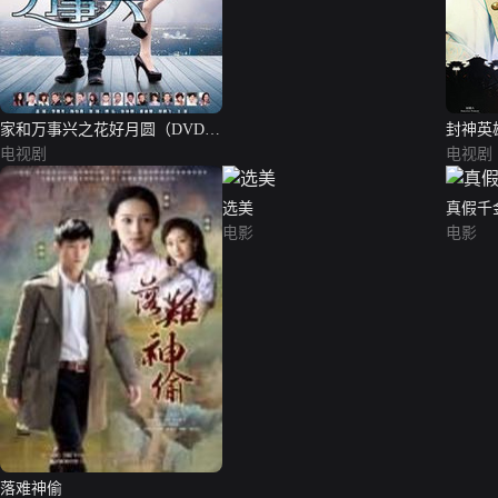
家和万事兴之花好月圆（DVD
封神英
版）
电视剧
电视剧
选美
真假千
电影
电影
落难神偷