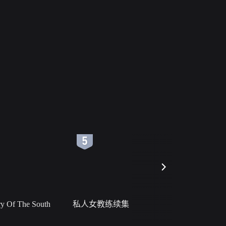
6
7
 Of The South
私人女教练续集
小二黑结