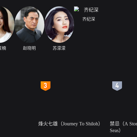
齐纪深
亚楠
赵晓明
苏濛濛
4
5
烽火七雄（Journey To Shiloh）
禁忌（A Story
Seas）