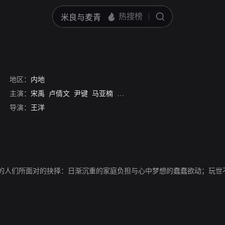
地区：
内地
主演：
宋禹
卢倩文
尹键
马亚楠
赵晓明
苏濛濛
齐纪深
导演：
王洋
的人们所面对的抉择：日渐沉重的家庭负担与心中梦想的蠢蠢欲动；玩世