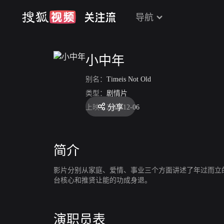
导航
小中年
别名：
Timeis Not Old
类型：
剧情片
分享
上映：
2019-12-06
简介
影片分别从家庭、爱情、事业三个方面讲述了年过而立
台核心和推贤让能的功成身退。
演职员表