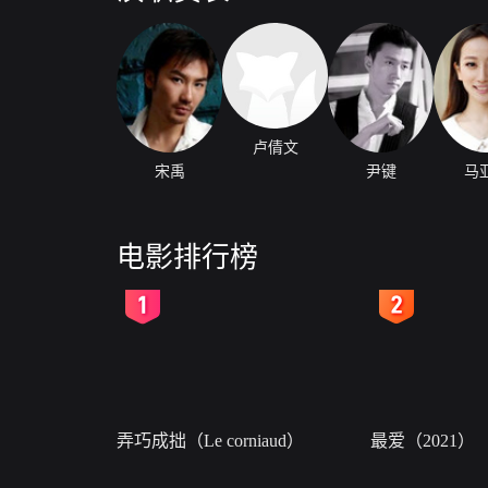
卢倩文
宋禹
尹键
马
电影排行榜
2
3
弄巧成拙（Le corniaud）
最爱（2021）