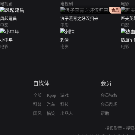
电视剧
电视剧
电影
正片
会员
风起建昌
浪子燕青之好汉归来
匹夫英
电影
电影
电影
小中年
刺情
热血军
电影
电影
电影
自媒体
会员
全部
Kpop
游戏
会员特权
科普
汽车
科技
会员剧场
国风
搞笑
出品人
帮助
搜狐影音
-
搜狐