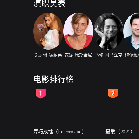
演职员表
凯瑟琳·德纳芙
安妮·康斯金尼
马修·阿马立克
梅尔维
电影排行榜
2
3
弄巧成拙（Le corniaud）
最爱（2021）