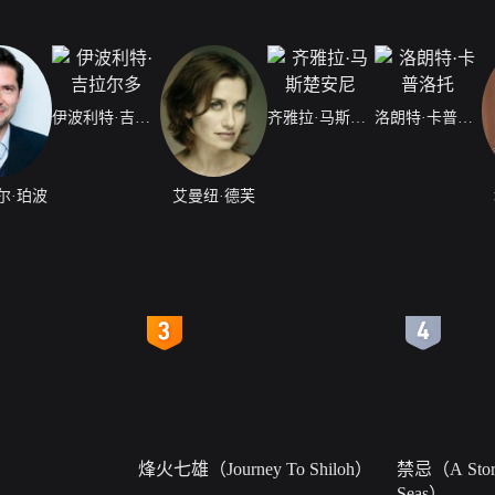
伊波利特·吉拉尔多
齐雅拉·马斯楚安尼
洛朗特·卡普洛托
尔·珀波
艾曼纽·德芙
4
5
烽火七雄（Journey To Shiloh）
禁忌（A Story
Seas）