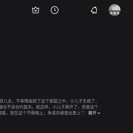
尔维尔·珀波
伊波利特·吉拉尔多
艾曼纽·德芙
齐雅拉·马斯楚安尼
洛朗
年，共同养育着一双儿女，不幸降临到了这个家庭之中，小儿子生病了，
髓也不适合约瑟夫。就这样，小儿子离开了，但是这个
展开
系越来越差，就在这个节骨眼上，朱诺亦被查出患上了和小儿
饰）。