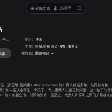
节
说
/
圣诞物语
/
圣诞童话
地区：
/
法国
A Christmas Tale
主演：
凯瑟琳·德纳芙
安妮·康斯金尼
马修·阿马立克
梅
播放源：
腾讯视频
分享
on 饰）和朱诺（凯瑟琳·德纳芙 Catherine Deneuve 饰）两人结婚多
贝尔和朱诺决定再生一个孩子，令夫妻两人失望无比的是，这个孩子的骨
 Amalric 饰）的新生命。时间如流水一般逝去，大女儿和亨利之间的关
利那患有严重精神病的小侄子保罗（埃米尔·本宁 Emile Berling 