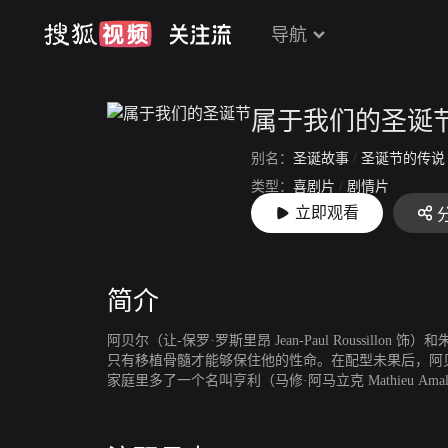
导航
属于我们的圣诞
别名：
圣诞故事
/
圣诞节的传
类型：
喜剧片
/
剧情片
立即观看
上映：
2008-05-21
简介
阿贝尔（让-保罗·罗斯里昂 Jean-Paul Roussill
只有移植骨髓才能够保住他的性命。在配型未果后，阿
家庭里多了一个名叫亨利（马修·阿马立克 Mathieu
子一样的疾病，而和她的骨髓匹配的只有两人，那就是亨利和亨