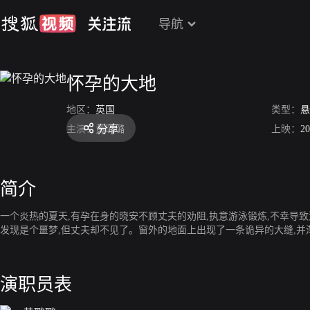
导航
怀孕的大地
地区：
英国
类型：
悬
分享
主演：
黄璐璐
上映：
20
简介
一个炎热的夏天,有孕在身的晓安不顾丈夫的劝阻,执意游泳锻炼,不幸导
发现是个噩梦,但丈夫却不见了。窗外的地面上出现了一条诡异的⼤缝,并
演职员表