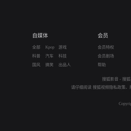
自媒体
会员
全部
Kpop
游戏
会员特权
科普
汽车
科技
会员剧场
国风
搞笑
出品人
帮助
搜狐影音
-
搜狐
请仔细阅读
搜狐视频隐私政策
、
Copyri