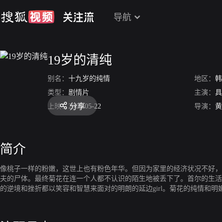
导航
19岁的清纯
别名：
十九岁的纯情
地区：
韩
类型：
剧情片
主演：
具
分享
上映：
2006-05-22
导演：
黄
简介
像桃子一样的粉嫩，这世上也有粉色年华。但因为家里的经济状况不好，
夫的尸体。最终菊花在连一个人都不认识的陌生地被丢下了。首尔的生活
的逆境和挫折都以笑容和智慧来面对的明朗的延边girl。菊花的纯情和