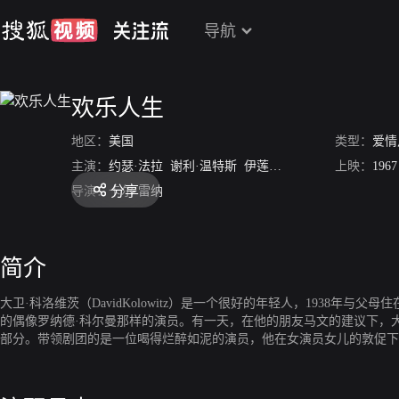
导航
欢乐人生
地区：
美国
类型：
爱情
主演：
约瑟·法拉
谢利·温特斯
伊莲·梅
唐·里克莱斯
上映：
1967
分享
导演：
卡尔·雷纳
简介
大卫·科洛维茨（DavidKolowitz）是一个很好的年轻人，193
的偶像罗纳德·科尔曼那样的演员。有一天，在他的朋友马文的建议下，
部分。带领剧团的是一位喝得烂醉如泥的演员，他在女演员女儿的敦促下
支付房子五美元，表面上是学费。但这是大卫的第一份表演工作，这要求