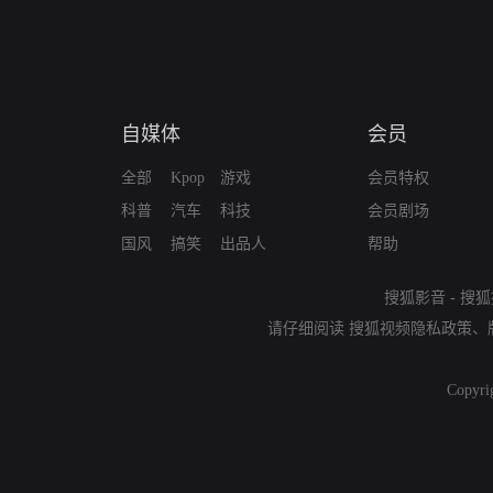
自媒体
会员
全部
Kpop
游戏
会员特权
科普
汽车
科技
会员剧场
国风
搞笑
出品人
帮助
搜狐影音
-
搜狐
请仔细阅读
搜狐视频隐私政策
、
Copyri