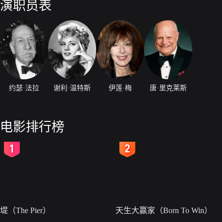
演职员表
约瑟·法拉
谢利·温特斯
伊莲·梅
唐·里克莱斯
电影排行榜
2
3
堤（The Pier）
天生大赢家（Born To Win）