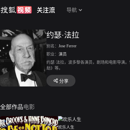
导航
约瑟·法拉
别名：
Jose Ferrer
职业：
演员
约瑟·法拉，波多黎各演员，剧场和电影导演
劫》等。
分享
全部作品
电影
欢乐人生