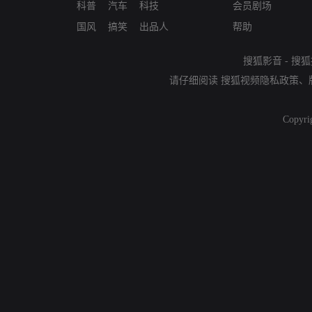
科普
汽车
科技
会员剧场
国风
搞笑
出品人
帮助
搜狐影音
-
搜狐
请仔细阅读
搜狐视频隐私政策
、
Copyri