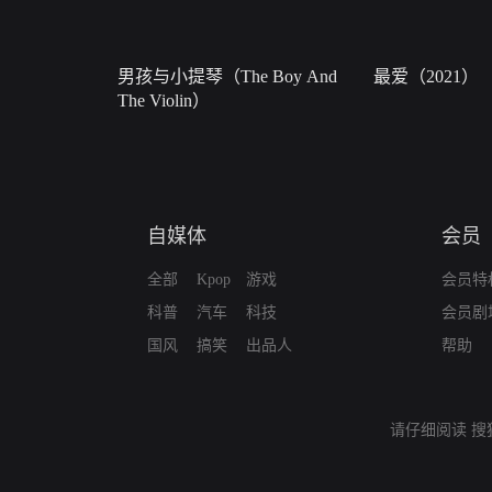
男孩与小提琴（The Boy And
最爱（2021）
The Violin）
自媒体
会员
全部
Kpop
游戏
会员特
科普
汽车
科技
会员剧
国风
搞笑
出品人
帮助
请仔细阅读
搜