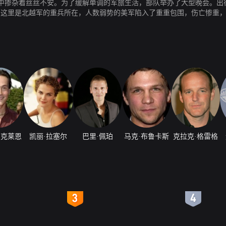
中掺杂着丝丝不安。为了缓解单调的军旅生活，部队举办了大型晚会。出
，这里是北越军的重兵所在，人数弱势的美军陷入了重重包围，伤亡惨重
由于双方距离过近，美军的汽油弹炸伤了部分地面部队。摄影记者乔（Barr
支援到位了，越军被全灭。
·克莱恩
凯丽·拉塞尔
巴里·佩珀
马克·布鲁卡斯
克拉克·格雷格
4
5