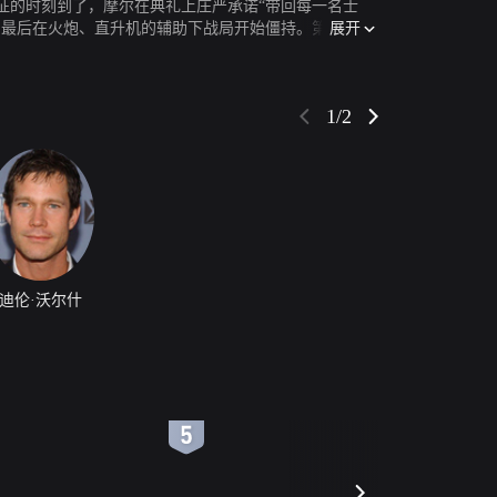
征的时刻到了，摩尔在典礼上庄严承诺“带回每一名士
展开
，最后在火炮、直升机的辅助下战局开始僵持。第二天，
y Pepper 饰）记录下了战斗中一幕幕残酷的画面。
1/2
迪伦·沃尔什
6
7