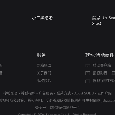
小二黑结婚
禁忌（A Story
Seas）
服务
软件/智能硬件
权
网站联盟
移动客户端
场
关于我们
搜狐影音
直
版权投诉
搜狐视频TV
搜狐影音
-
搜狐招聘
-
广告服务
-
联系方式
-
About SOHU
-
公司介绍
狐视频隐私政策
、
版权声明
、
反盗版和反盗链权利声明
举报邮箱
jubaoso
备案号：
京ICP证030367号-1
Copyright © 2024 Sohu.com Inc.All Rights Reserved.