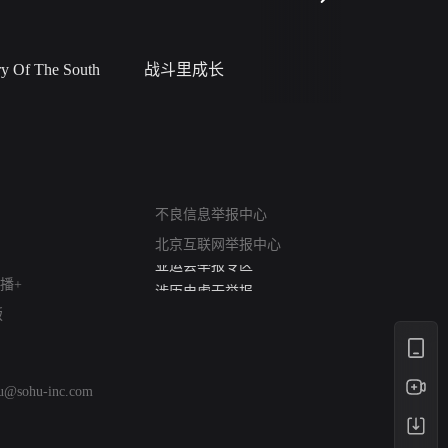
 Of The South
战斗里成长
私人女教
网络暴力有害信息举报
12318 文化市场举报
不良信息举报中心
算法推荐专项举报
北京互联网举报中心
亚运会举报专区
涉历史虚无举报
播+
网络谣言信息专项
版
涉政举报入口
涉未成年人举报
清朗自媒体乱象举报
hu@sohu-inc.com
涉民族宗教有害信息举报
清朗·生活服务类内容举报