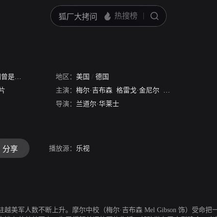
士
曾是战士
/
勇士们
地区：
/
军天壮志
美国
/
/
梅尔吉勃逊─勇士们
德国
/
征战岁月
/
士兵宣
片
主演：
梅尔·吉布森
格雷戈·金尼尔
山姆·艾里奥特
克
导演：
兰道尔·华莱士
播放源：
乐视
分享
驻越美军人数不断上升。摩尔中校（梅尔·吉布森 Mel Gibson 饰）