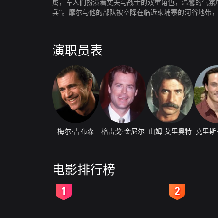
属，军人们扮演着丈夫与战士的双重角色，温馨的气氛
兵”。摩尔与他的部队被空降在临近柬埔寨的河谷地带
战斗推进到山丘但仍然无法突破包围，摩尔寻求空军帮助，
第三天，美军正准备进行决定性的近身战斗，这时空军
演职员表
梅尔·吉布森
格雷戈·金尼尔
山姆·艾里奥特
克里斯
电影排行榜
2
3