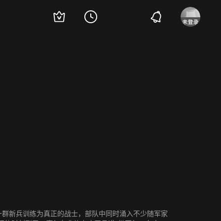
言
里斯·克莱恩
凯丽·拉塞尔
巴里·佩珀
马克·布鲁卡斯
克拉克·格雷格
迪
受命把一群新兵训练为真正的战士，部队中同时涌入不少随军家